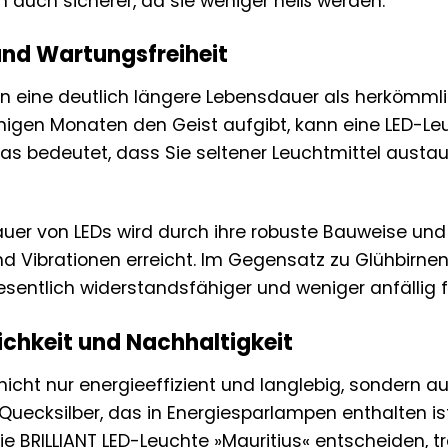
 auch sicherer, da sie weniger heiß werden.
und Wartungsfreiheit
 eine deutlich längere Lebensdauer als herkömmli
igen Monaten den Geist aufgibt, kann eine LED-Leuc
 Das bedeutet, dass Sie seltener Leuchtmittel aus
uer von LEDs wird durch ihre robuste Bauweise und
d Vibrationen erreicht. Im Gegensatz zu Glühbirne
esentlich widerstandsfähiger und weniger anfällig
chkeit und Nachhaltigkeit
nicht nur energieeffizient und langlebig, sondern a
e Quecksilber, das in Energiesparlampen enthalten i
ie BRILLIANT LED-Leuchte »Mauritius« entscheiden, 