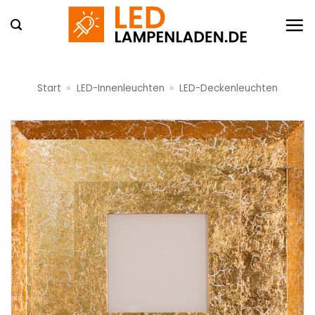
Zum
Inhalt
springen
Start
»
LED-Innenleuchten
»
LED-Deckenleuchten