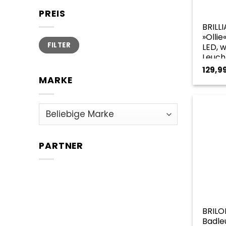
PREIS
BRILL
»Ollie
Min.
Max.
FILTER
Preis
Preis
LED, w
Leuch
180 c
129,9
MARKE
PARTNER
BRILO
Badle