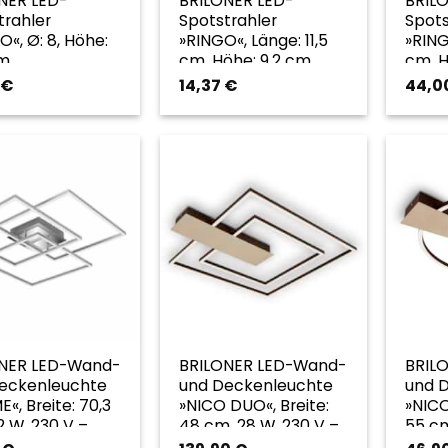
NER LED-
BRILONER LED-
BRIL
trahler
Spotstrahler
Spots
«, Ø: 8, Höhe:
»RINGO«, Länge: 11,5
»RING
m,
cm, Höhe: 9,2 cm,
cm, H
farben –
chromfarben –
chro
€
14,37
€
44,0
arben
goldfarben
gold
NER LED-Wand-
BRILONER LED-Wand-
BRIL
eckenleuchte
und Deckenleuchte
und 
«, Breite: 70,3
»NICO DUO«, Breite:
»NICO
2 W, 230 V –
48 cm, 28 W, 230 V –
55 cm
arben
goldfarben
gold