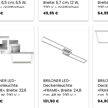
: 6,5 cm, 6,5 W,
Breite: 6,7 cm, 12 W,
Breit
 – goldfarben
230 V – goldfarben
230 V
€
49,95
€
64,9
NER LED-
BRILONER LED-
BRIL
nleuchte
Deckenleuchte
Deck
«, Breite: 22,6
»FRAME«, Breite: 24,8
»FRAM
 W, 230 V –
cm, 48 W, 230 V –
cm, 3
arben
goldfarben
gold
€
101,90
€
94,9