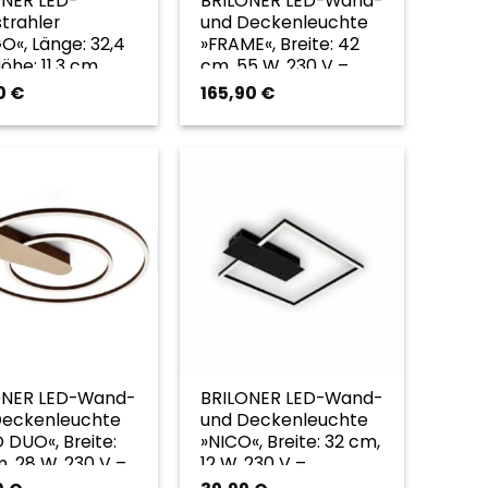
ONER LED-
BRILONER LED-Wand-
trahler
und Deckenleuchte
O«, Länge: 32,4
»FRAME«, Breite: 42
öhe: 11,3 cm,
cm, 55 W, 230 V –
mfarben –
goldfarben
0
€
165,90
€
farben
ONER LED-Wand-
BRILONER LED-Wand-
Deckenleuchte
und Deckenleuchte
 DUO«, Breite:
»NICO«, Breite: 32 cm,
, 28 W, 230 V –
12 W, 230 V –
farben
goldfarben