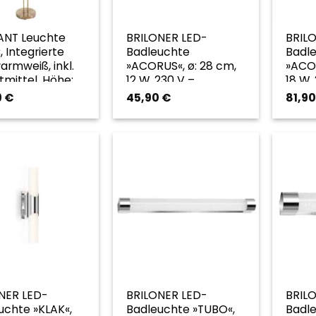
IANT Leuchte
BRILONER LED-
BRIL
«, Integrierte
Badleuchte
Badl
armweiß, inkl.
»ACORUS«, ø: 28 cm,
»ACOR
tmittel, Höhe:
12 W, 230 V –
18 W,
m – goldfarben
goldfarben
gold
9
€
45,90
€
81,9
NER LED-
BRILONER LED-
BRIL
uchte »KLAK«,
Badleuchte »TUBO«,
Badl