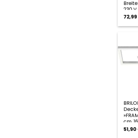
Breite
230 V
72,99
BRILO
Decke
»FRAME
cm, 16
goldf
51,90