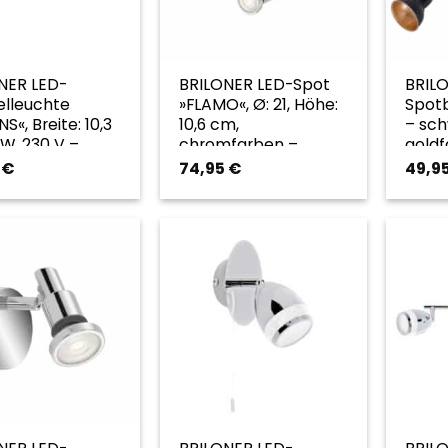
NER LED-
BRILONER LED-Spot
BRIL
elleuchte
»FLAMO«, Ø: 21, Höhe:
Spotb
S«, Breite: 10,3
10,6 cm,
– sch
 W, 230 V –
chromfarben –
gold
arben
goldfarben
5
€
74,95
€
49,9