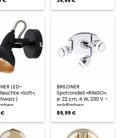
0
€
39,99
€
ONER LED-
BRILONER
euchte »Soft«,
Spotrondell »RINGO«,
chwarz |
ø: 22 cm, 4 W, 230 V –
farben
goldfarben
5
€
89,99
€