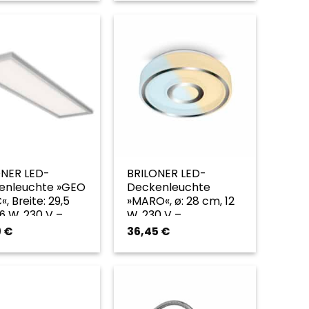
ONER LED-
BRILONER LED-
enleuchte »GEO
Deckenleuchte
«, Breite: 29,5
»MARO«, ø: 28 cm, 12
6 W, 230 V –
W, 230 V –
farben
goldfarben
9
€
36,45
€