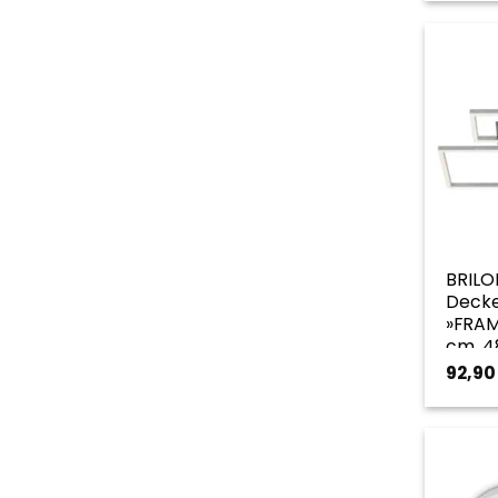
BRILO
Decke
»FRAME
cm, 4
goldf
92,9