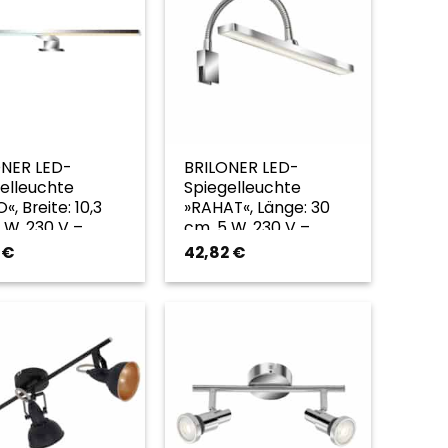
ONER LED-
BRILONER LED-
elleuchte
Spiegelleuchte
«, Breite: 10,3
»RAHAT«, Länge: 30
 W, 230 V –
cm, 5 W, 230 V –
farben
goldfarben
3
€
42,82
€