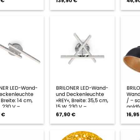
9
€
139,90
€
46,9
NER LED-Wand-
BRILONER LED-Wand-
BRIL
eckenleuchte
und Deckenleuchte
Wandl
 Breite: 14 cm,
»REY«, Breite: 35,5 cm,
/ – s
, 230 V –
15 W, 230 V –
gold
arben
goldfarben
0
€
67,90
€
16,9