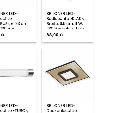
ONER LED-
BRILONER LED-
euchte
Badleuchte »KLAK«,
US«, ø: 33 cm,
Breite: 6,5 cm, 11 W,
 230 V –
230 V – goldfarben
farben
0
€
88,90
€
ONER LED-
BRILONER LED-
euchte »TUBO«,
Deckenleuchte