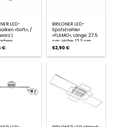
ONER LED-
BRILONER LED-
alken »Soft«, /
Spotstrahler
warz |
»FLAMO«, Länge: 27,5
farben
cm, Höhe: 12,3 cm,
chromfarben –
5
€
62,90
€
goldfarben