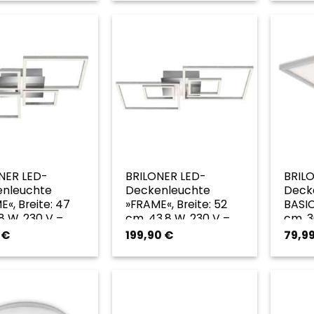
NER LED-
BRILONER LED-
BRIL
nleuchte
Deckenleuchte
Deck
«, Breite: 47
»FRAME«, Breite: 52
BASIC
8 W, 230 V –
cm, 43,8 W, 230 V –
cm, 3
arben
goldfarben
gold
0
€
199,90
€
79,9