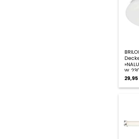
BRILO
Decke
»NALU«
W, 23
goldf
29,95