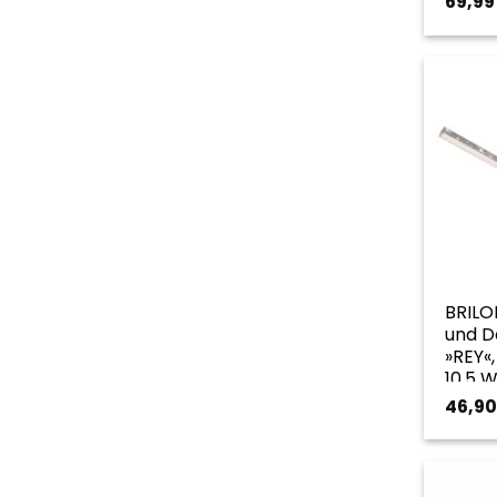
69,9
BRILO
und D
»REY«,
10,5 W
goldf
46,9