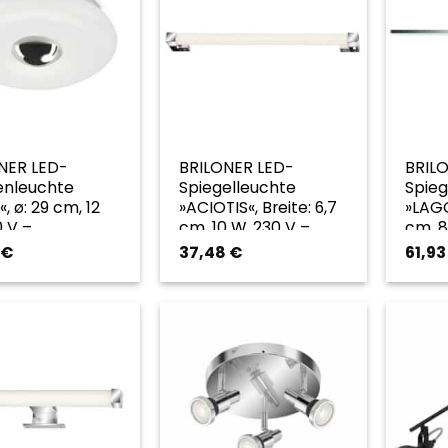
NER LED-
BRILONER LED-
BRIL
nleuchte
Spiegelleuchte
Spieg
, ø: 29 cm, 12
»ACIOTIS«, Breite: 6,7
»LAGO
0 V –
cm, 10 W, 230 V –
cm, 8
arben
goldfarben
gold
€
37,48
€
61,9