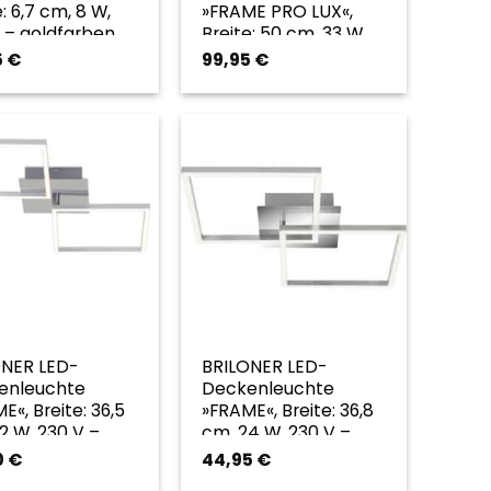
e: 6,7 cm, 8 W,
»FRAME PRO LUX«,
 – goldfarben
Breite: 50 cm, 33 W,
230 V – goldfarben
5
€
99,95
€
ONER LED-
BRILONER LED-
enleuchte
Deckenleuchte
E«, Breite: 36,5
»FRAME«, Breite: 36,8
2 W, 230 V –
cm, 24 W, 230 V –
farben
goldfarben
0
€
44,95
€