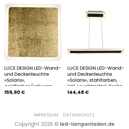
LUCE DESIGN LED-Wand-
LUCE DESIGN LED-Wand-
und Deckenleuchte
und Deckenleuchte
»Solaris«,
»Solaris«, stahlfarben,
goldfarben/schwarz,
inkl. Leuchtmittel, Breite:
159,90
€
144,48
€
inkl. Leuchtmittel, Breite:
12 cm – silberfarben
41 cm
IMPRESSUM
DATENSCHUTZ
Copyright 2026 ©
led-lampenladen.de