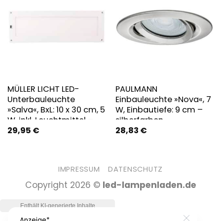
MÜLLER LICHT LED-
PAULMANN
Unterbauleuchte
Einbauleuchte »Nova«, 7
»Salva«, BxL: 10 x 30 cm, 5
W, Einbautiefe: 9 cm –
W, inkl. Leuchtmittel –
silberfarben
29,95
€
28,83
€
weiss
IMPRESSUM
DATENSCHUTZ
Copyright 2026 ©
led-lampenladen.de
Anzeige*