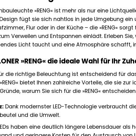
nbauleuchte »RENG« ist mehr als nur eine Lichtquelle
Design fügt sie sich nahtlos in jede Umgebung ein u
zimmer, Flur oder in der Küche – die »RENG« sorg
zum Verweilen und Entspannen einlädt. Erleben Sie, 
ndes Licht taucht und eine Atmosphäre schafft, in 
ONER »RENG« die ideale Wahl für Ihr Zuh
ür die richtige Beleuchtung ist entscheidend für d
RENG« bietet Ihnen zahlreiche Vorteile, die sie zur
 Gründe, warum Sie sich für die »RENG« entscheiden 
z:
Dank modernster LED-Technologie verbraucht di
beutel und die Umwelt.
EDs haben eine deutlich längere Lebensdauer als h
wand und geringere Kosten für den Austausch von L