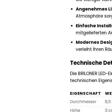
Angenehmes Li
Atmosphäre sorg
Einfache Install
mitgelieferten A
Modernes Desi
verleiht Ihren R
Technische Det
Die BRILONER LED-E
technischen Eigensc
EIGENSCHAFT
WE
Durchmesser
8,5
Höhe
3 