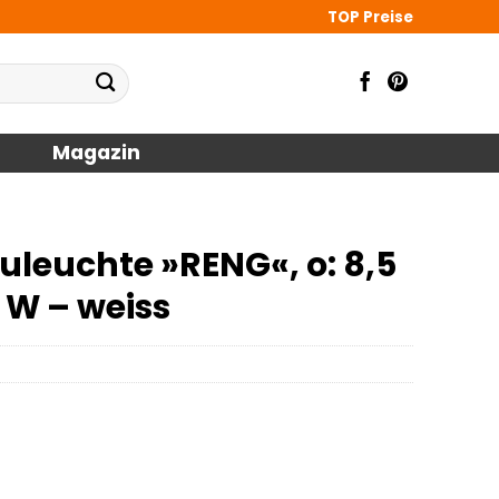
TOP Preise
Magazin
leuchte »RENG«, o: 8,5
 W – weiss