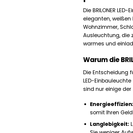
Die BRILONER LED-Ei
eleganten, weißen 
Wohnzimmer, Schlaf
Ausleuchtung, die 
warmes und einlade
Warum die BRIL
Die Entscheidung f
LED-Einbauleuchte »
sind nur einige der
Energieeffizien
somit Ihren Geld
Langlebigkeit:
L
Sie weniger Auf