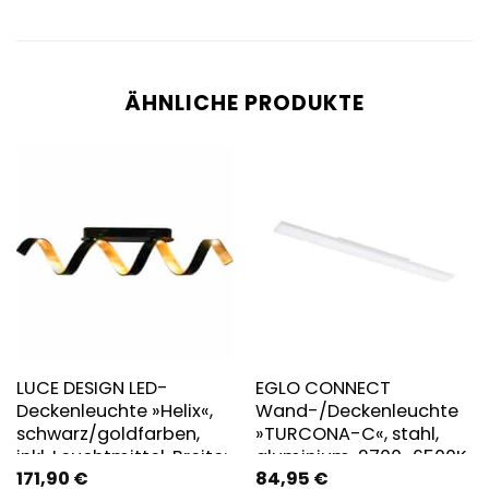
ÄHNLICHE PRODUKTE
LUCE DESIGN LED-
EGLO CONNECT
Deckenleuchte »Helix«,
Wand-/Deckenleuchte
schwarz/goldfarben,
»TURCONA-C«, stahl,
inkl. Leuchtmittel, Breite:
aluminium, 2700-6500K
171,90
€
84,95
€
80 cm
– weiss