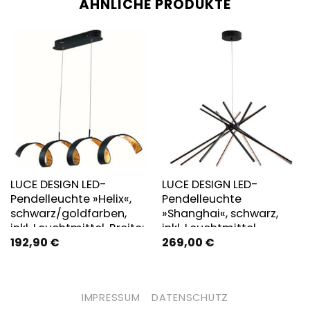
ÄHNLICHE PRODUKTE
LUCE DESIGN LED-
LUCE DESIGN LED-
Pendelleuchte »Helix«,
Pendelleuchte
schwarz/goldfarben,
»Shanghai«, schwarz,
inkl. Leuchtmittel, Breite:
inkl. Leuchtmittel
192,90
€
269,00
€
80 cm
IMPRESSUM
DATENSCHUTZ