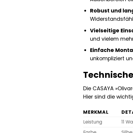
Robust und lang
Widerstandsfähi
Vielseitige Ein
und vielem mehr
Einfache Monta
unkompliziert und
Technische
Die CASAYA »Olivar
Hier sind die wicht
MERKMAL
DET
Leistung
11 Wa
Farbe
Silb