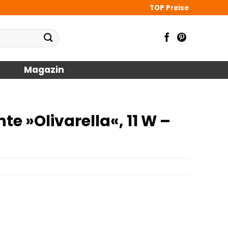
TOP Preise
Magazin
 »Olivarella«, 11 W –