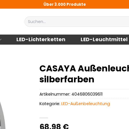
Über 3.000 Produkte
Suchen
nach:
LED-Lichterketten
LED-Leuchtmittel
CASAYA Außenleuchte
silberfarben
Artikelnummer:
4046806039611
Kategorie:
LED-Außenbeleuchtung
68,98
€