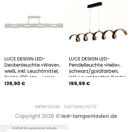
LUCE DESIGN LED-
LUCE DESIGN LED-
Deckenleuchte »Wave«,
Pendelleuchte »Helix«,
weiß, inkl. Leuchtmittel,
schwarz/goldfarben,
Breite: 100 cm – weiss
inkl. Leuchtmittel, Breite:
139,90
€
199,99
€
125 cm
IMPRESSUM
DATENSCHUTZ
Copyright 2026 ©
led-lampenladen.de