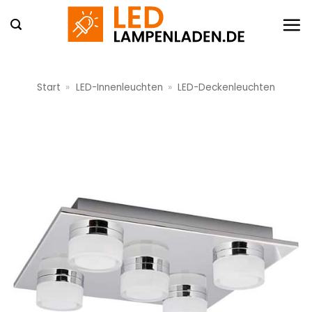
Zum
Inhalt
springen
Start
»
LED-Innenleuchten
»
LED-Deckenleuchten