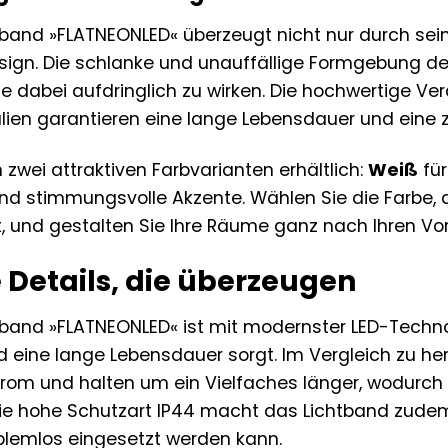
band »FLATNEONLED« überzeugt nicht nur durch sein
gn. Die schlanke und unauffällige Formgebung des
 dabei aufdringlich zu wirken. Die hochwertige V
alien garantieren eine lange Lebensdauer und eine z
n zwei attraktiven Farbvarianten erhältlich:
Weiß
für
und stimmungsvolle Akzente. Wählen Sie die Farbe, 
, und gestalten Sie Ihre Räume ganz nach Ihren Vor
 Details, die überzeugen
band »FLATNEONLED« ist mit modernster LED-Technol
nd eine lange Lebensdauer sorgt. Im Vergleich zu 
trom und halten um ein Vielfaches länger, wodurch 
ie hohe Schutzart IP44 macht das Lichtband zudem
blemlos eingesetzt werden kann.