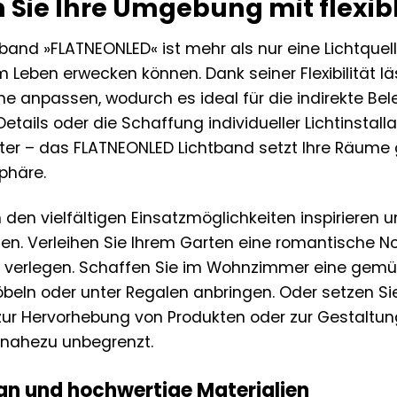
 Sie Ihre Umgebung mit flexib
and »FLATNEONLED« ist mehr als nur eine Lichtquell
m Leben erwecken können. Dank seiner Flexibilität l
e anpassen, wodurch es ideal für die indirekte Bel
etails oder die Schaffung individueller Lichtinstal
er – das FLATNEONLED Lichtband setzt Ihre Räume g
phäre.
n den vielfältigen Einsatzmöglichkeiten inspirieren
n. Verleihen Sie Ihrem Garten eine romantische No
verlegen. Schaffen Sie im Wohnzimmer eine gemüt
öbeln oder unter Regalen anbringen. Oder setzen S
zur Hervorhebung von Produkten oder zur Gestaltu
 nahezu unbegrenzt.
gn und hochwertige Materialien