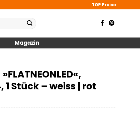
TOP Preise
Magazin
d »FLATNEONLED«,
 1 Stück – weiss | rot