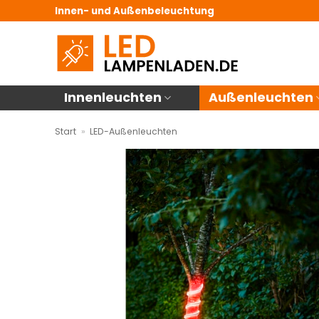
Zum
Innen- und Außenbeleuchtung
Inhalt
springen
Innenleuchten
Außenleuchten
Start
»
LED-Außenleuchten