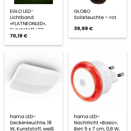
EGLO LED-
GLOBO
Lichtband
Solarleuchte – rot
»FLATNEONLED«,
39,99
€
Kunststoff, LED,
70,19
€
IP44, 1 Stück – weiss
| rot
hama LED-
hama LED-
Deckenleuchte, 18
Nachtlicht »Basic«,
W, Kunststoff, weiß
BxH: 5 x 7 cm, 0,8 W,