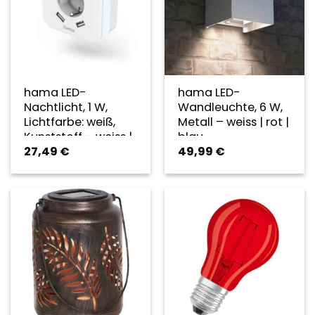
hama LED-
hama LED-
Nachtlicht, 1 W,
Wandleuchte, 6 W,
Lichtfarbe: weiß,
Metall – weiss | rot |
Kunststoff – weiss |
blau
27,49
€
49,99
€
rot | blau