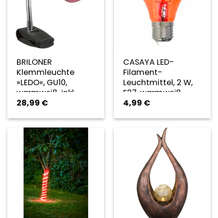
BRILONER
CASAYA LED-
Klemmleuchte
Filament-
»LEDO«, GU10,
Leuchtmittel, 2 W,
warmweiß, inkl.
E27, warmweiß –
28,99
€
4,99
€
Leuchtmittel, Höhe:
rot
16 cm – rot