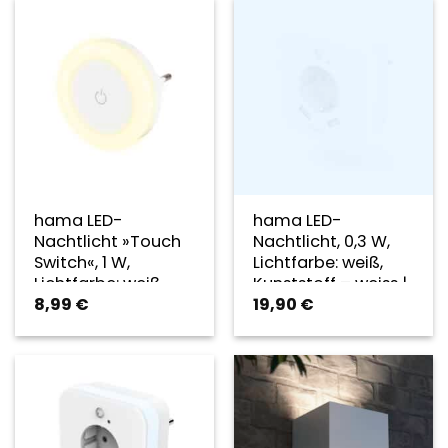
hama LED-
hama LED-
Nachtlicht »Touch
Nachtlicht, 0,3 W,
Switch«, 1 W,
Lichtfarbe: weiß,
Lichtfarbe: weiß,
Kunststoff – weiss |
8,99
€
19,90
€
Kunststoff – weiss |
rot | blau
rot | blau