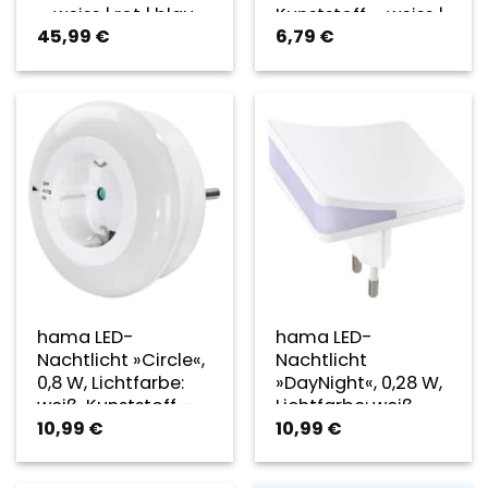
– weiss | rot | blau
Kunststoff – weiss |
45,99
€
6,79
€
rot | blau
hama LED-
hama LED-
Nachtlicht »Circle«,
Nachtlicht
0,8 W, Lichtfarbe:
»DayNight«, 0,28 W,
weiß, Kunststoff –
Lichtfarbe: weiß,
10,99
€
10,99
€
weiss | rot | blau
Kunststoff – weiss |
rot | blau