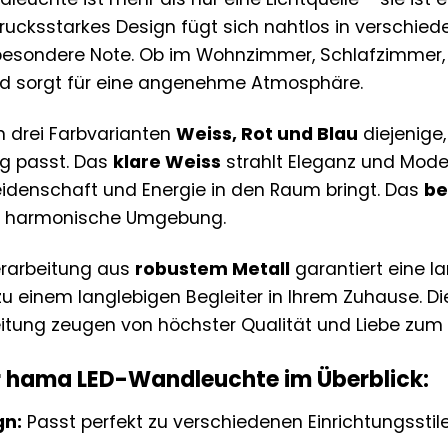
cksstarkes Design fügt sich nahtlos in verschieden
esondere Note. Ob im Wohnzimmer, Schlafzimmer, F
und sorgt für eine angenehme Atmosphäre.
 drei Farbvarianten
Weiss, Rot und Blau
diejenige,
ng passt. Das
klare Weiss
strahlt Eleganz und Mode
idenschaft und Energie in den Raum bringt. Das
be
 harmonische Umgebung.
erarbeitung aus
robustem Metall
garantiert eine 
 einem langlebigen Begleiter in Ihrem Zuhause. Di
eitung zeugen von höchster Qualität und Liebe zum D
er hama LED-Wandleuchte im Überblick:
gn:
Passt perfekt zu verschiedenen Einrichtungsstile