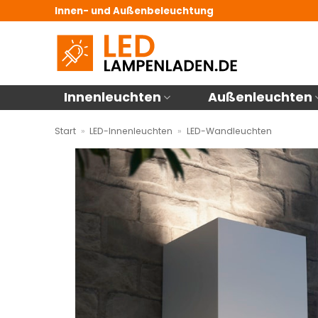
Zum
Innen- und Außenbeleuchtung
Inhalt
springen
Innenleuchten
Außenleuchten
Start
»
LED-Innenleuchten
»
LED-Wandleuchten