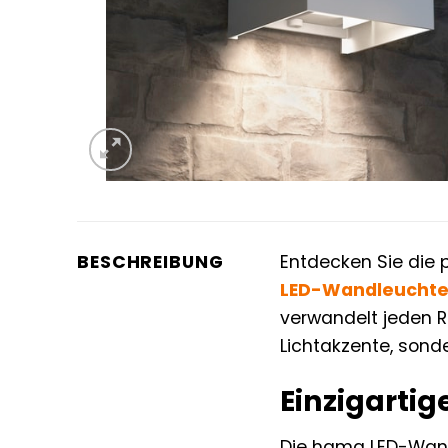
BESCHREIBUNG
Entdecken Sie die 
LED-Wandleucht
verwandelt jeden R
Lichtakzente, sond
Einzigartig
Die hama LED-Wandl