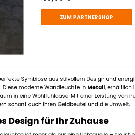
ZUM PARTNERSHOP
perfekte Symbiose aus stilvollem Design und energi
e
. Diese moderne Wandleuchte in
Metall
, erhältlic
aum in eine Wohlfühloase. Mit einer Leistung von n
ern schont auch Ihren Geldbeutel und die Umwelt.
es Design für Ihr Zuhause
euchte ist mehr als nur eine Lichtquelle – sie ist 