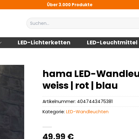
Über 3.000 Produkte
Suchen
nach:
LED-Lichterketten
LED-Leuchtmittel
hama LED-Wandleuch
weiss | rot | blau
Artikelnummer:
4047443475381
Kategorie:
LED-Wandleuchten
49,99
€