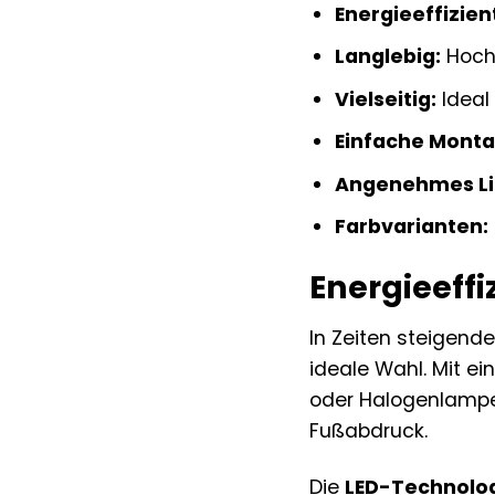
Energieeffizien
Langlebig:
Hochw
Vielseitig:
Ideal
Einfache Monta
Angenehmes Li
Farbvarianten:
Energieeffi
In Zeiten steigen
ideale Wahl. Mit ei
oder Halogenlampen
Fußabdruck.
Die
LED-Technolo