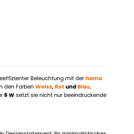
eeffizienter Beleuchtung mit der
hama
h in den Farben
Weiss
,
Rot
und
Blau
,
ur
6 W
setzt sie nicht nur beeindruckende
ein Designstatement. Ihr minimalistisches