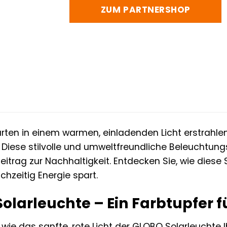
ZUM PARTNERSHOP
arten in einem warmen, einladenden Licht erstrahle
. Diese stilvolle und umweltfreundliche Beleuchtungs
eitrag zur Nachhaltigkeit. Entdecken Sie, wie diese
chzeitig Energie spart.
olarleuchte – Ein Farbtupfer f
r, wie das sanfte, rote Licht der GLOBO Solarleucht