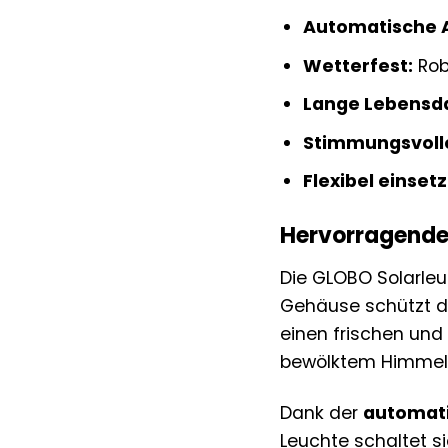
Automatische A
Wetterfest:
Rob
Lange Lebensd
Stimmungsvolle
Flexibel einset
Hervorragende 
Die GLOBO Solarleu
Gehäuse schützt di
einen frischen und 
bewölktem Himmel 
Dank der
automati
Leuchte schaltet 