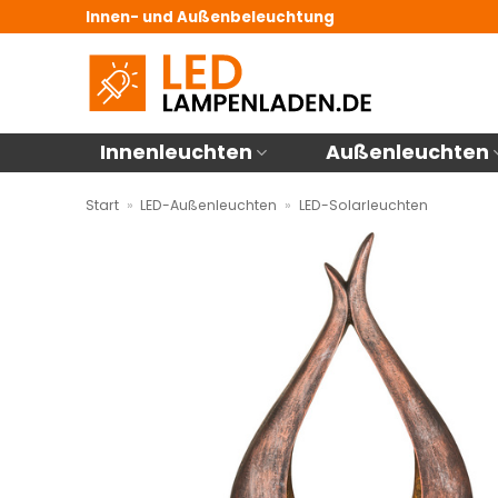
Zum
Innen- und Außenbeleuchtung
Inhalt
springen
Innenleuchten
Außenleuchten
Start
»
LED-Außenleuchten
»
LED-Solarleuchten