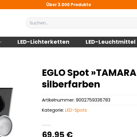
Über 3.000 Produkte
Suchen
nach:
LED-Lichterketten
LED-Leuchtmittel
EGLO Spot »TAMARA 1
silberfarben
Artikelnummer:
9002759336783
Kategorie:
LED-Spots
69,95
€