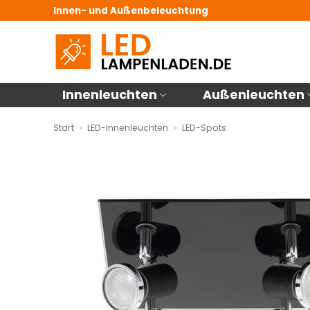
Zum
Innen- und Außenbeleuchtung
Inhalt
springen
Innenleuchten
Außenleuchten
Start
»
LED-Innenleuchten
»
LED-Spots