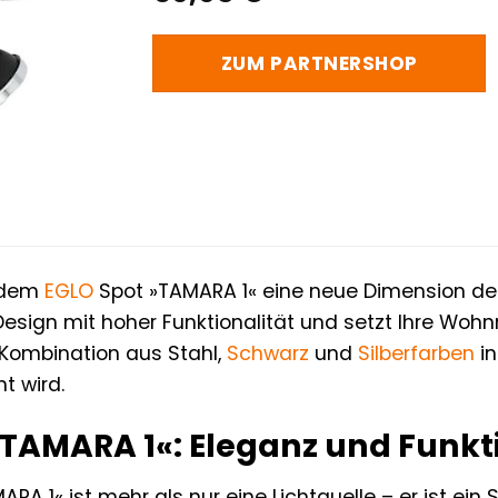
ZUM PARTNERSHOP
t dem
EGLO
Spot »TAMARA 1« eine neue Dimension der B
esign mit hoher Funktionalität und setzt Ihre Wohn
Kombination aus Stahl,
Schwarz
und
Silberfarben
in
t wird.
TAMARA 1«: Eleganz und Funkti
RA 1« ist mehr als nur eine Lichtquelle – er ist ei