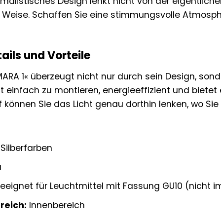
imalistisches Design lenkt nicht von der eigentlich
 Weise. Schaffen Sie eine stimmungsvolle Atmosphä
ails und Vorteile
ARA 1« überzeugt nicht nur durch sein Design, son
st einfach zu montieren, energieeffizient und biete
können Sie das Licht genau dorthin lenken, wo Sie
Silberfarben
a
eignet für Leuchtmittel mit Fassung GU10 (nicht i
eich:
Innenbereich