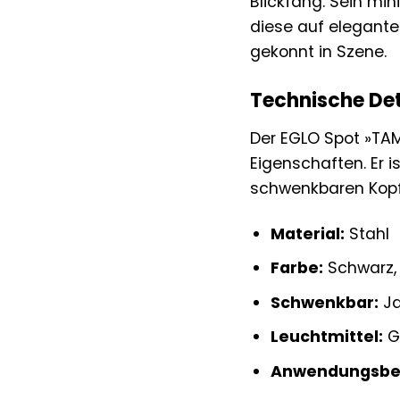
Blickfang. Sein min
diese auf elegante
gekonnt in Szene.
Technische Det
Der EGLO Spot »TAM
Eigenschaften. Er i
schwenkbaren Kopf 
Material:
Stahl
Farbe:
Schwarz, 
Schwenkbar:
J
Leuchtmittel:
Ge
Anwendungsber