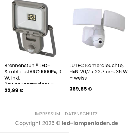
Brennenstuhl® LED-
LUTEC Kameraleuchte,
Strahler »JARO 1000P«, 10
HxB: 20,2 x 22,7 cm, 36 W
W, inkl.
– weiss
Bewegungsmelder –
369,85
€
22,99
€
silberfarben
IMPRESSUM
DATENSCHUTZ
Copyright 2026 ©
led-lampenladen.de