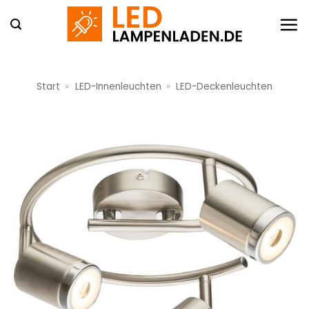
Zum
Inhalt
springen
Start
»
LED-Innenleuchten
»
LED-Deckenleuchten