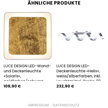
ÄHNLICHE PRODUKTE
LUCE DESIGN LED-Wand-
LUCE DESIGN LED-
und Deckenleuchte
Deckenleuchte »Helix«,
»Solaris«,
weiss/silberfarben, inkl.
goldfarben/schwarz,
Leuchtmittel, Breite: 80
109,90
€
232,90
€
inkl. Leuchtmittel, Breite:
cm
31 cm
IMPRESSUM
DATENSCHUTZ