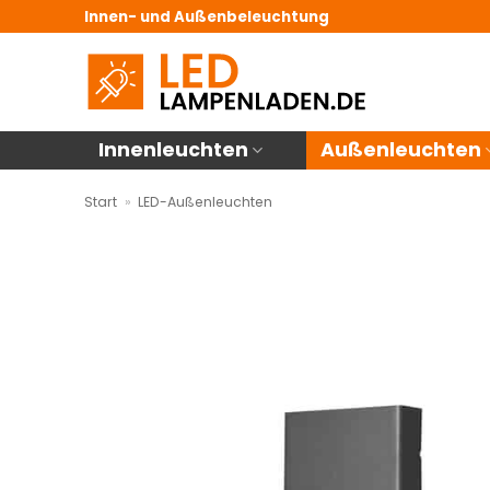
Zum
Innen- und Außenbeleuchtung
Inhalt
springen
Innenleuchten
Außenleuchten
Start
»
LED-Außenleuchten