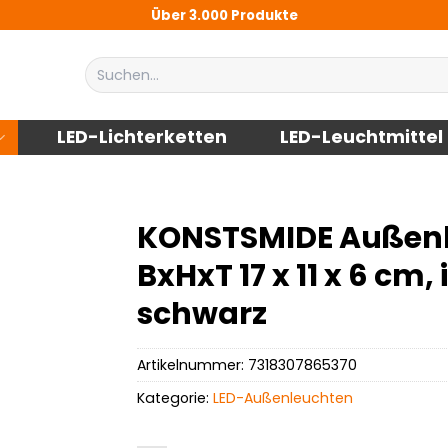
Über 3.000 Produkte
Suchen
nach:
LED-Lichterketten
LED-Leuchtmittel
KONSTSMIDE Außenle
BxHxT 17 x 11 x 6 cm,
schwarz
Artikelnummer:
7318307865370
Kategorie:
LED-Außenleuchten