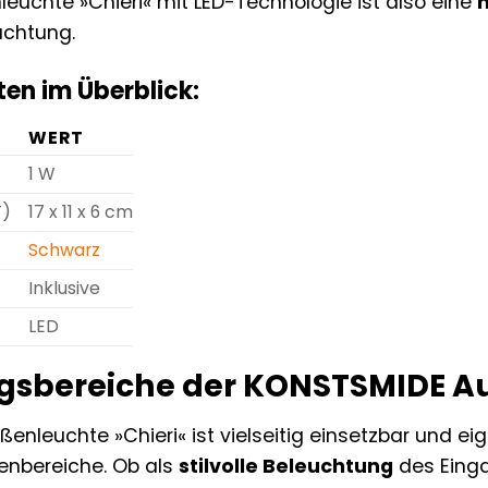
uchte »Chieri« mit LED-Technologie ist also eine
uchtung.
en im Überblick:
WERT
1 W
T)
17 x 11 x 6 cm
Schwarz
Inklusive
LED
sbereiche der KONSTSMIDE Au
nleuchte »Chieri« ist vielseitig einsetzbar und eig
enbereiche. Ob als
stilvolle Beleuchtung
des Einga