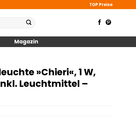
TOP Preise
Magazin
uchte »Chieri«, 1 W,
 inkl. Leuchtmittel –