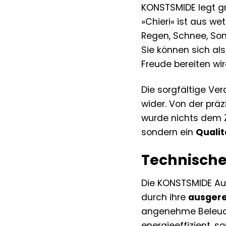
KONSTSMIDE legt g
»Chieri« ist aus w
Regen, Schnee, Son
Sie können sich al
Freude bereiten wir
Die sorgfältige Ver
wider. Von der prä
wurde nichts dem Zu
sondern ein
Quali
Technische
Die KONSTSMIDE Auß
durch ihre
ausgere
angenehme Beleuch
energieeffizient, 