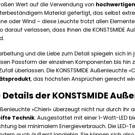
roßen Wert auf die Verwendung von
hochwertigen
etterbeständigem Material gefertigt, das selbst ex
ne oder Wind – diese Leuchte trotzt allen Elemente
so darauf verlassen, dass Ihnen die KONSTSMIDE Auß
d.
arbeitung und die Liebe zum Detail spiegeln sich i
zisen Passform der einzelnen Komponenten bis hin 
fall überlassen. Die KONSTSMIDE Außenleuchte »Chier
tätsprodukt
, das höchsten Ansprüchen gerecht wir
 Details der KONSTSMIDE Auße
enleuchte »Chieri« überzeugt nicht nur durch ihr
ifte Technik
. Ausgestattet mit einer 1-Watt-LED bi
tung bei minimalem Energieverbrauch. Die LED-Tec
sondern auch äußerst langlebig. Sie können sich als