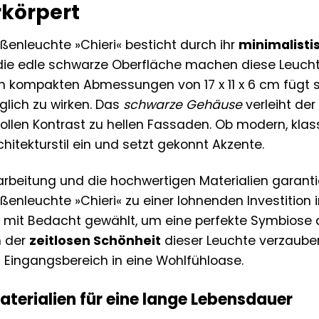
rkörpert
enleuchte »Chieri« besticht durch ihr
minimalisti
die edle schwarze Oberfläche machen diese Leucht
n kompakten Abmessungen von 17 x 11 x 6 cm fügt s
glich zu wirken. Das
schwarze Gehäuse
verleiht de
lvollen Kontrast zu hellen Fassaden. Ob modern, klass
chitekturstil ein und setzt gekonnt Akzente.
rarbeitung und die hochwertigen Materialien gara
enleuchte »Chieri« zu einer lohnenden Investition 
 mit Bedacht gewählt, um eine perfekte Symbiose 
n der
zeitlosen Schönheit
dieser Leuchte verzauber
n Eingangsbereich in eine Wohlfühloase.
terialien für eine lange Lebensdauer