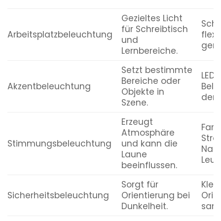
Gezieltes Licht
Schr
für Schreibtisch
Arbeitsplatzbeleuchtung
flexi
und
geri
Lernbereiche.
Setzt bestimmte
LED-
Bereiche oder
Akzentbeleuchtung
Bele
Objekte in
dem 
Szene.
Erzeugt
Farb
Atmosphäre
Stre
Stimmungsbeleuchtung
und kann die
Nach
Laune
Leuc
beeinflussen.
Sorgt für
Klei
Sicherheitsbeleuchtung
Orientierung bei
Orie
Dunkelheit.
sanf