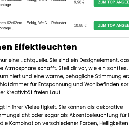
9,98 €
ZUM TOP ANGEB
ntage ...
men 62x62cm – Eckig, Weiß – Robuster
10,98 €
ZUM TOP ANGEB
ntage ...
en Effektleuchten
ur eine Lichtquelle. Sie sind ein Designelement, da
tmosphäre schafft. Stell dir vor, wie ein sanftes,
luminiert und eine warme, behagliche Stimmung er
hlafzimmer für Entspannung und Wohlbefinden sorg
 Kreativität freien Lauf.
 in ihrer Vielseitigkeit. Sie können als dekorative
mmungslicht oder sogar als Akzentbeleuchtung für B
die Kombination verschiedener Farben, Helligkeiten