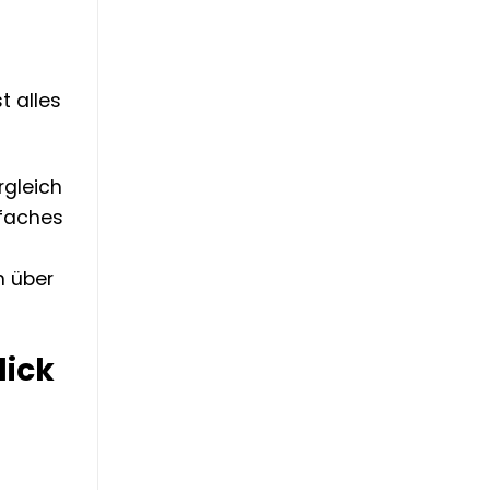
t alles
rgleich
lfaches
n über
lick