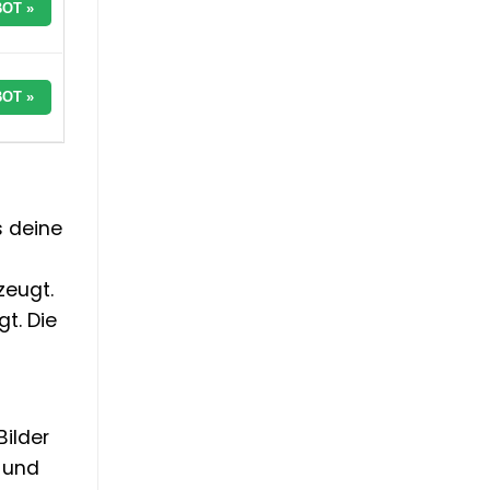
OT »
OT »
s deine
zeugt.
t. Die
ilder
 und