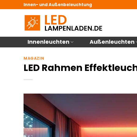
Zum
Innen- und Außenbeleuchtung
Inhalt
springen
Innenleuchten
Außenleuchten
MAGAZIN
LED Rahmen Effektleuch