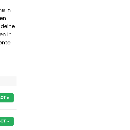
me in
nen
 deine
en in
ente
OT »
OT »