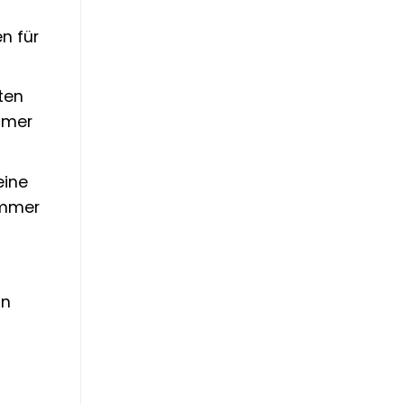
n für
ten
mmer
eine
immer
in