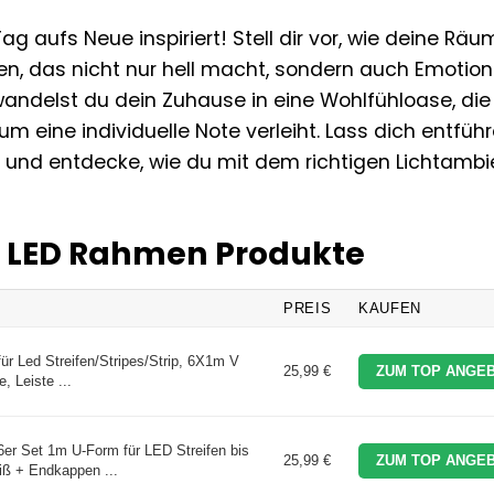
g aufs Neue inspiriert! Stell dir vor, wie deine Räu
en, das nicht nur hell macht, sondern auch Emotio
wandelst du dein Zuhause in eine Wohlfühloase, die
m eine individuelle Note verleiht. Lass dich entführ
g und entdecke, wie du mit dem richtigen Lichtambi
en LED Rahmen Produkte
PREIS
KAUFEN
ür Led Streifen/Stripes/Strip, 6X1m V
25,99 €
ZUM TOP ANGEB
e, Leiste ...
er Set 1m U-Form für LED Streifen bis
25,99 €
ZUM TOP ANGEB
ß + Endkappen ...