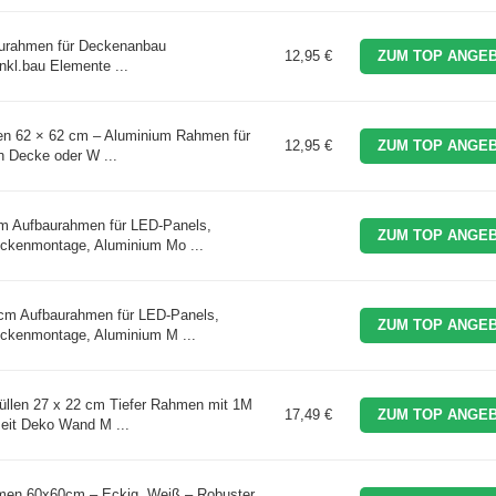
urahmen für Deckenanbau
12,95 €
ZUM TOP ANGEB
kl.bau Elemente ...
en 62 × 62 cm – Aluminium Rahmen für
12,95 €
ZUM TOP ANGEB
 Decke oder W ...
 Aufbaurahmen für LED-Panels,
ZUM TOP ANGEB
eckenmontage, Aluminium Mo ...
m Aufbaurahmen für LED-Panels,
ZUM TOP ANGEB
eckenmontage, Aluminium M ...
llen 27 x 22 cm Tiefer Rahmen mit 1M
17,49 €
ZUM TOP ANGEB
eit Deko Wand M ...
men 60x60cm – Eckig, Weiß – Robuster