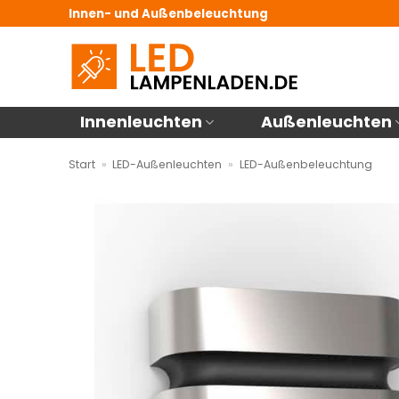
Zum
Innen- und Außenbeleuchtung
Inhalt
springen
Innenleuchten
Außenleuchten
Start
»
LED-Außenleuchten
»
LED-Außenbeleuchtung