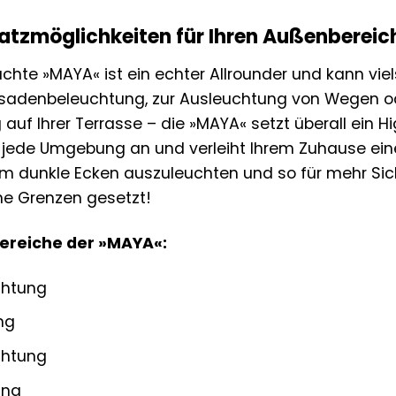
nsatzmöglichkeiten für Ihren Außenbereic
chte »MAYA« ist ein echter Allrounder und kann viel
ssadenbeleuchtung, zur Ausleuchtung von Wegen o
uf Ihrer Terrasse – die »MAYA« setzt überall ein Hi
n jede Umgebung an und verleiht Ihrem Zuhause eine
 dunkle Ecken auszuleuchten und so für mehr Siche
ine Grenzen gesetzt!
bereiche der »MAYA«:
chtung
ng
chtung
ung