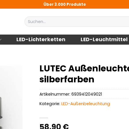
Über 3.000 Produkte
Suchen
nach:
LED-Lichterketten
LED-Leuchtmittel
LUTEC Außenleuchte
silberfarben
Artikelnummer:
6939412049021
Kategorie:
LED-Außenbeleuchtung
58,90
€