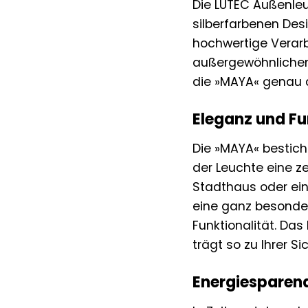
Die LUTEC Außenleuc
silberfarbenen Desi
hochwertige Verarb
außergewöhnlichen 
die »MAYA« genau di
Eleganz und Fu
Die »MAYA« besticht
der Leuchte eine ze
Stadthaus oder ei
eine ganz besondere
Funktionalität. Das
trägt so zu Ihrer Si
Energiesparend