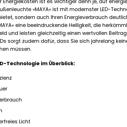
r Energiekosten ist es wichtiger denn je, auf energ
Außenleuchte »MAYA« ist mit modernster LED-Technol
t bietet, sondern auch Ihren Energieverbrauch deutlich
MAYA« eine beeindruckende Helligkeit, die herkömmli
eld und leisten gleichzeitig einen wertvollen Beitr
Ds sorgt zudem dafür, dass Sie sich jahrelang ke
chen müssen.
LED-Technologie im Überblick:
zienz
uer
erbrauch
h
erfreies Licht