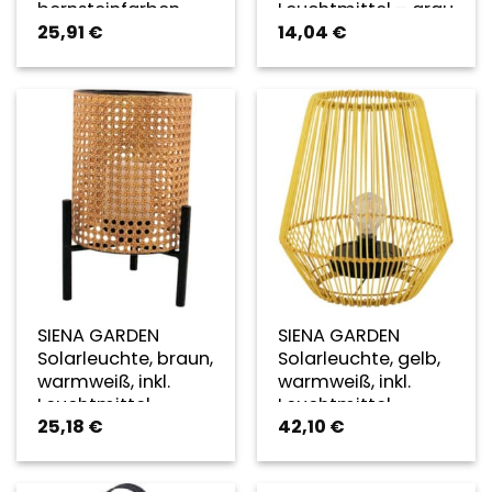
bernsteinfarben,
Leuchtmittel – grau
25,91
€
14,04
€
inkl. Leuchtmittel –
grau
SIENA GARDEN
SIENA GARDEN
Solarleuchte, braun,
Solarleuchte, gelb,
warmweiß, inkl.
warmweiß, inkl.
Leuchtmittel
Leuchtmittel
25,18
€
42,10
€