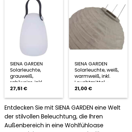
SIENA GARDEN
SIENA GARDEN
Solarleuchte,
Solarleuchte, weiß,
grauweiß,
warmweiß, inkl.
rgb|weiss, inkl.
Leuchtmittel –
27,51
€
21,00
€
Leuchtmittel
weiss
Entdecken Sie mit SIENA GARDEN eine Welt
der stilvollen Beleuchtung, die Ihren
Außenbereich in eine Wohlfühloase