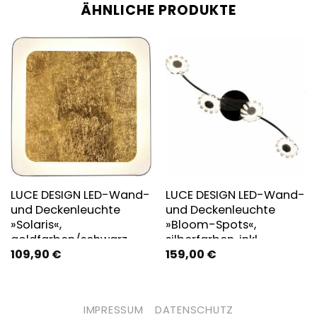
ÄHNLICHE PRODUKTE
LUCE DESIGN LED-Wand-
LUCE DESIGN LED-Wand-
und Deckenleuchte
und Deckenleuchte
»Solaris«,
»Bloom-Spots«,
goldfarben/schwarz,
silberfarben, inkl.
109,90
€
159,00
€
inkl. Leuchtmittel, Breite:
Leuchtmittel
31 cm
IMPRESSUM
DATENSCHUTZ