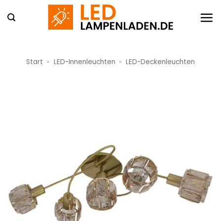
Zum
Inhalt
springen
Start
»
LED-Innenleuchten
»
LED-Deckenleuchten