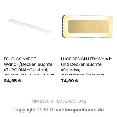
EGLO CONNECT
LUCE DESIGN LED-Wand-
Wand-/Deckenleuchte
und Deckenleuchte
»TURCONA-C«, stahl,
»Solaris«,
aluminium, 2700-6500K
goldfarben/schwarz,
84,95
€
74,90
€
– weiss
inkl. Leuchtmittel, Breite:
12 cm
IMPRESSUM
DATENSCHUTZ
Copyright 2026 ©
led-lampenladen.de