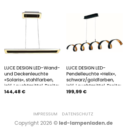
LUCE DESIGN LED-Wand-
LUCE DESIGN LED-
und Deckenleuchte
Pendelleuchte »Helix«,
»Solaris«, stahlfarben,
schwarz/goldfarben,
inkl. Leuchtmittel, Breite:
inkl. Leuchtmittel, Breite:
144,48
€
199,99
€
12 cm – silberfarben
125 cm
IMPRESSUM
DATENSCHUTZ
Copyright 2026 ©
led-lampenladen.de