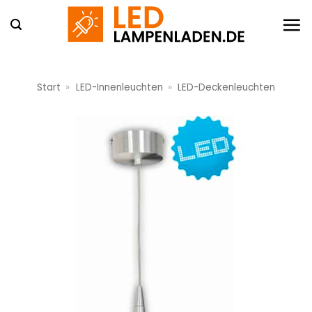
Zum
Inhalt
springen
Start
»
LED-Innenleuchten
»
LED-Deckenleuchten