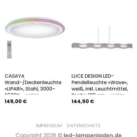
CASAYA
LUCE DESIGN LED-
Wand-/Deckenleuchte
Pendelleuchte »Wave«,
»LIPARI«, Stahl, 3000-
weiß, inkl. Leuchtmittel,
6500K – weiss
Breite: 100 cm – weiss
149,00
€
144,50
€
IMPRESSUM
DATENSCHUTZ
Copyright 2026 ©
led-lampenladen.de