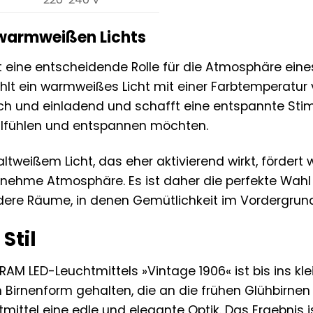
 warmweißen Lichts
elt eine entscheidende Rolle für die Atmosphäre e
hlt ein warmweißes Licht mit einer Farbtemperatur v
h und einladend und schafft eine entspannte Stim
hlfühlen und entspannen möchten.
ltweißem Licht, das eher aktivierend wirkt, förder
enehme Atmosphäre. Es ist daher die perfekte Wah
ere Räume, in denen Gemütlichkeit im Vordergrund
Stil
M LED-Leuchtmittels »Vintage 1906« ist bis ins klei
n Birnenform gehalten, die an die frühen Glühbirnen
mittel eine edle und elegante Optik. Das Ergebnis is