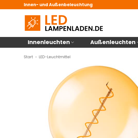
Zum
Innen- und Außenbeleuchtung
Inhalt
springen
Innenleuchten
Außenleuchten
Start
»
LED-Leuchtmittel