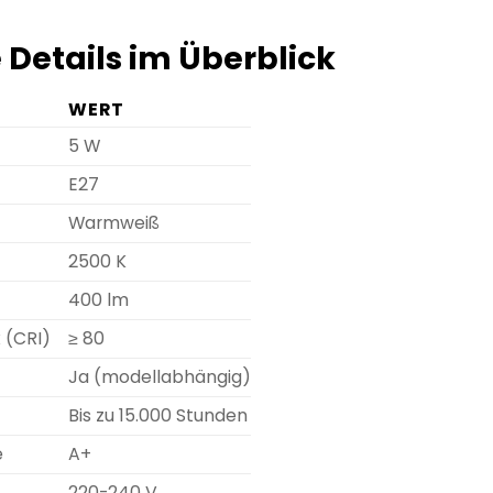
 Details im Überblick
WERT
5 W
E27
Warmweiß
2500 K
400 lm
 (CRI)
≥ 80
Ja (modellabhängig)
Bis zu 15.000 Stunden
e
A+
220-240 V