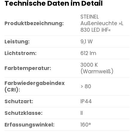
Technische Daten im Detail
STEINEL
Produktbezeichnung:
Außenleuchte »L
830 LED iHF«
Leistung:
9,1 W
Lichtstrom:
612 lm
3000 K
Farbtemperatur:
(Warmweiß)
Farbwiedergabeindex
> 80
(CRI):
Schutzart:
IP44
Schutzklasse:
II
Erfassungswinkel:
160°