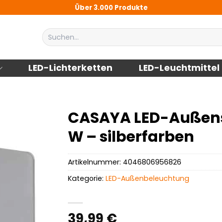
Über 3.000 Produkte
Suchen
nach:
LED-Lichterketten
LED-Leuchtmittel
CASAYA LED-Außenstr
W – silberfarben
Artikelnummer:
4046806956826
Kategorie:
LED-Außenbeleuchtung
39,99
€