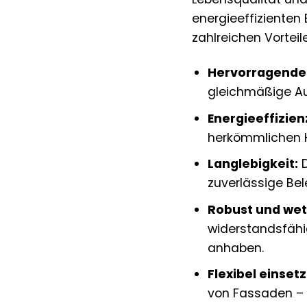
energieeffizienten
zahlreichen Vortei
Hervorragende 
gleichmäßige Aus
Energieeffizien
herkömmlichen H
Langlebigkeit:
D
zuverlässige Be
Robust und wet
widerstandsfähi
anhaben.
Flexibel einset
von Fassaden – de