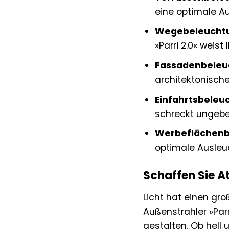
eine optimale Au
Wegebeleucht
»Parri 2.0« weis
Fassadenbeleu
architektonische
Einfahrtsbeleu
schreckt ungebet
Werbeflächenb
optimale Ausleu
Schaffen Sie A
Licht hat einen gr
Außenstrahler »Par
gestalten. Ob hell 