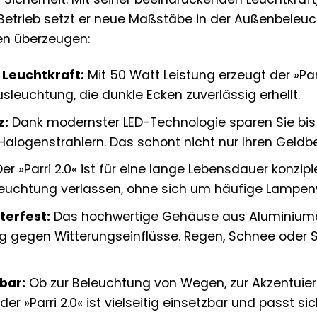
 Betrieb setzt er neue Maßstäbe in der Außenbeleuc
len überzeugen:
Leuchtkraft:
Mit 50 Watt Leistung erzeugt der »Par
leuchtung, die dunkle Ecken zuverlässig erhellt.
z:
Dank modernster LED-Technologie sparen Sie bis 
alogenstrahlern. Das schont nicht nur Ihren Geldbe
er »Parri 2.0« ist für eine lange Lebensdauer konzipi
leuchtung verlassen, ohne sich um häufige Lamp
terfest:
Das hochwertige Gehäuse aus Aluminiumd
g gegen Witterungseinflüsse. Regen, Schnee oder 
zbar:
Ob zur Beleuchtung von Wegen, zur Akzentuier
r »Parri 2.0« ist vielseitig einsetzbar und passt si