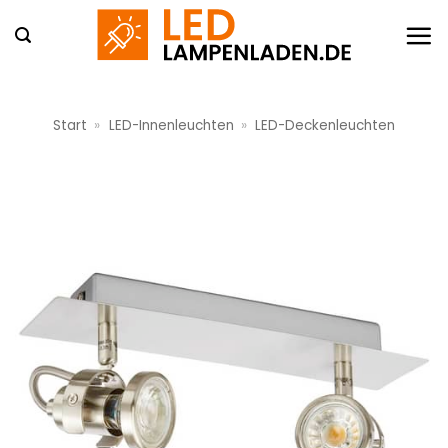
Zum
Inhalt
springen
Start
»
LED-Innenleuchten
»
LED-Deckenleuchten