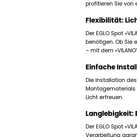
profitieren Sie vo
Flexibilität: L
Der EGLO Spot »VIL
benötigen. Ob Sie
– mit dem »VILANOVA
Einfache Instal
Die Installation d
Montagematerials i
Licht erfreuen.
Langlebigkeit: E
Der EGLO Spot »VIL
Verarbeitung garan