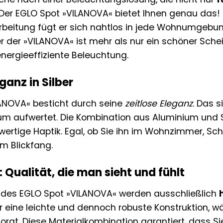
 Der EGLO Spot »VILANOVA« bietet Ihnen genau das!
beitung fügt er sich nahtlos in jede Wohnumgebun
r der »VILANOVA« ist mehr als nur ein schöner Schein
energieeffiziente Beleuchtung.
ganz in Silber
ANOVA« besticht durch seine
zeitlose Eleganz
. Das s
um aufwertet. Die Kombination aus Aluminium und Sta
wertige Haptik. Egal, ob Sie ihn im Wohnzimmer, Sch
m Blickfang.
: Qualität, die man sieht und fühlt
g des EGLO Spot »VILANOVA« werden ausschließlich
 eine leichte und dennoch robuste Konstruktion, wäh
sorgt. Diese Materialkombination garantiert, dass 