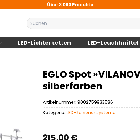
Über 3.000 Produkte
Suchen
nach:
LED-Lichterketten
LED-Leuchtmittel
EGLO Spot »VILANOV
silberfarben
Artikelnummer:
9002759933586
Kategorie:
LED-Schienensysteme
215,00
€