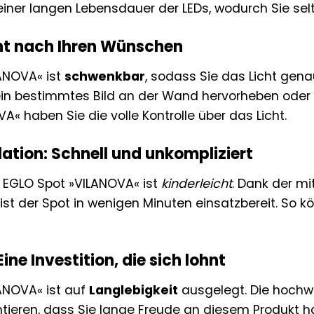
n einer langen Lebensdauer der LEDs, wodurch Sie s
icht nach Ihren Wünschen
ANOVA« ist
schwenkbar
, sodass Sie das Licht gena
 ein bestimmtes Bild an der Wand hervorheben ode
« haben Sie die volle Kontrolle über das Licht.
lation: Schnell und unkompliziert
es EGLO Spot »VILANOVA« ist
kinderleicht
. Dank der m
st der Spot in wenigen Minuten einsatzbereit. So k
ine Investition, die sich lohnt
ANOVA« ist auf
Langlebigkeit
ausgelegt. Die hochwe
tieren, dass Sie lange Freude an diesem Produkt h