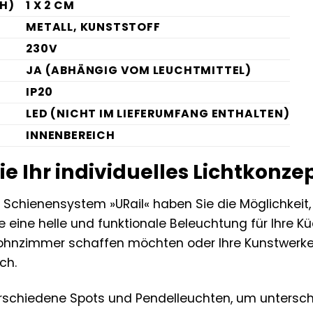
H)
1 X 2 CM
METALL, KUNSTSTOFF
230V
JA (ABHÄNGIG VOM LEUCHTMITTEL)
IP20
LED (NICHT IM LIEFERUMFANG ENTHALTEN)
INNENBEREICH
ie Ihr individuelles Lichtkonze
chienensystem »URail« haben Sie die Möglichkeit, 
ie eine helle und funktionale Beleuchtung für Ihre 
ohnzimmer schaffen möchten oder Ihre Kunstwerke 
ich.
rschiedene Spots und Pendelleuchten, um unterschie