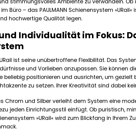
und stimmungsvolles Ambiente zu verwandeln. Ob 
im Büro – das PAULMANN Schienensystem »URail« ist 
n und hochwertige Qualität legen.
t und Individualität im Fokus:
ystem
ail ist seine unübertroffene Flexibilität. Das Syst
Bedürfnisse und Vorlieben anzupassen. Sie können d
e beliebig positionieren und ausrichten, um geziel
takzente zu setzen. Ihrer Kreativität sind dabei ke
s Chrom und Silber verleiht dem System eine moder
u jeden Einrichtungsstil einfügt. Ob puristisch, mi
nensystem »URail« wird zum Blickfang in Ihrem Zu
chmack.