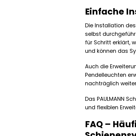
Einfache In
Die Installation d
selbst durchgeführt
für Schritt erklärt
und können das Sy
Auch die Erweiteru
Pendelleuchten erw
nachträglich weit
Das PAULMANN Schie
und flexiblen Erwe
FAQ – Häuf
Schienens