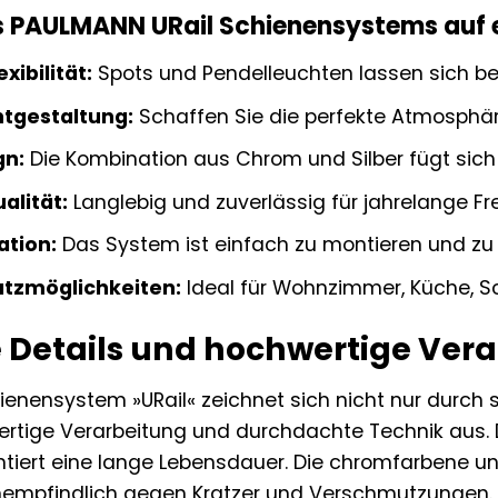
es PAULMANN URail Schienensystems auf e
xibilität:
Spots und Pendelleuchten lassen sich bel
chtgestaltung:
Schaffen Sie die perfekte Atmosphäre
gn:
Die Kombination aus Chrom und Silber fügt sich h
alität:
Langlebig und zuverlässig für jahrelange Fr
ation:
Das System ist einfach zu montieren und zu 
satzmöglichkeiten:
Ideal für Wohnzimmer, Küche, S
 Details und hochwertige Ver
enensystem »URail« zeichnet sich nicht nur durch
rtige Verarbeitung und durchdachte Technik aus. D
ntiert eine lange Lebensdauer. Die chromfarbene un
unempfindlich gegen Kratzer und Verschmutzungen.