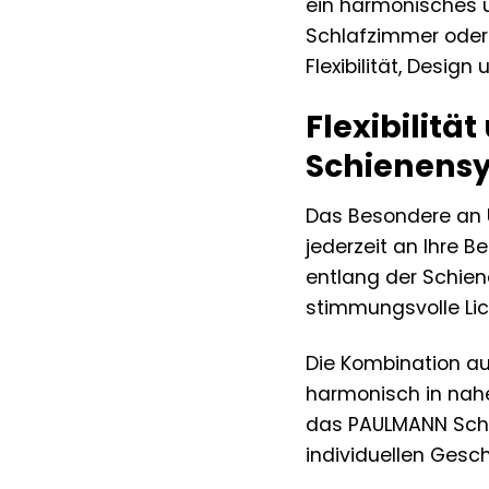
ein harmonisches 
Schlafzimmer oder 
Flexibilität, Desig
Flexibilitä
Schienens
Das Besondere an UR
jederzeit an Ihre 
entlang der Schien
stimmungsvolle Lich
Die Kombination au
harmonisch in nahez
das PAULMANN Schie
individuellen Ges