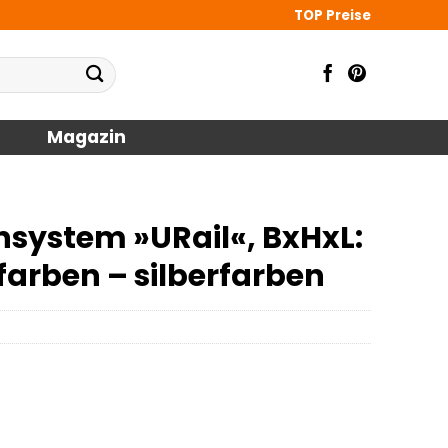
TOP Preise
Magazin
system »URail«, BxHxL:
farben – silberfarben