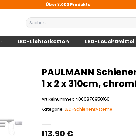
Über 3.000 Produkte
Suchen
nach:
LED-Lichterketten
LED-Leuchtmittel
PAULMANN Schienen
1 x 2 x 310cm, chrom
Artikelnummer:
4000870950166
Kategorie:
LED-Schienensysteme
113,90
€