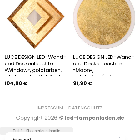
LUCE DESIGN LED-Wand-
LUCE DESIGN LED-Wand-
und Deckenleuchte
und Deckenleuchte
»Window«, goldfarben,
»Moon«,
inkl. Leuchtmittel, Breite:
goldfarben/schwarz,
104,90
€
91,90
€
32 cm
inkl. Leuchtmittel
IMPRESSUM
DATENSCHUTZ
Copyright 2026 ©
led-lampenladen.de