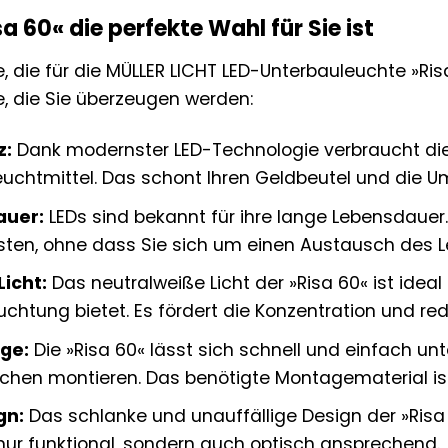
 60« die perfekte Wahl für Sie ist
e, die für die MÜLLER LICHT LED-Unterbauleuchte »Ris
e, die Sie überzeugen werden:
z:
Dank modernster LED-Technologie verbraucht die 
uchtmittel. Das schont Ihren Geldbeutel und die U
auer:
LEDs sind bekannt für ihre lange Lebensdauer. 
eisten, ohne dass Sie sich um einen Austausch des
icht:
Das neutralweiße Licht der »Risa 60« ist ideal
uchtung bietet. Es fördert die Konzentration und r
ge:
Die »Risa 60« lässt sich schnell und einfach u
chen montieren. Das benötigte Montagematerial ist
gn:
Das schlanke und unauffällige Design der »Risa
ht nur funktional, sondern auch optisch ansprechend.