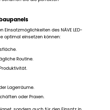
nbaupanels
igen Einsatzmöglichkeiten des NÄVE LED-
use optimal einsetzen können:
sfläche.
gliche Routine.
roduktivität.
oder Lagerräume.
chäften oder Praxen.
ignet, sondern auch für den Einsatz in