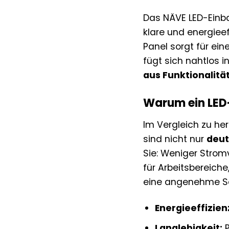
Das NÄVE LED-Einbau
klare und energiee
Panel sorgt für e
fügt sich nahtlos i
aus Funktionalitä
Warum ein LED-
Im Vergleich zu he
sind nicht nur
deut
Sie: Weniger Strom
für Arbeitsbereiche
eine angenehme Se
Energieeffizien
Langlebigkeit:
P