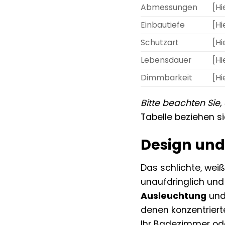
Abmessungen
[Hi
Einbautiefe
[Hi
Schutzart
[Hi
Lebensdauer
[Hi
Dimmbarkeit
[Hi
Bitte beachten Sie
Tabelle beziehen s
Design und
Das schlichte, wei
unaufdringlich und 
Ausleuchtung
und
denen konzentrierte
Ihr Badezimmer ode