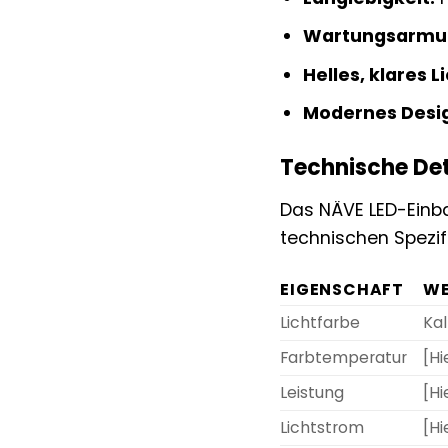
Wartungsarmu
Helles, klares Li
Modernes Desi
Technische Det
Das NÄVE LED-Einba
technischen Spezifi
EIGENSCHAFT
W
Lichtfarbe
Ka
Farbtemperatur
[Hi
Leistung
[Hi
Lichtstrom
[Hi