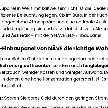
panel in Weiß mit kaltweißem Licht ist die ideale Lö
ffiziente Beleuchtung legen. Ob im Büro, in der Küc
ine angenehme Atmosphäre und eine optimale Ausle
n jede Umgebung ein und setzt dabei stilvolle Akzen
t und Ästhetik
– mit dem NÄVE LED-Einbaupanel!
Einbaupanel von NÄVE die richtige Wahl
rkömmlichen Glühbirnen oder Halogenlampen bieten 
lich energieeffizienter
, sondern auch
langlebige
verbrauch, weniger Kosten und weniger Aufwand. Dar
, in denen eine hohe Konzentration gefordert ist. E
hqualität.
z:
Sparen Sie bares Geld durch den geringen Strom
rofitieren Sie von einer langen Lebensdauer der LE