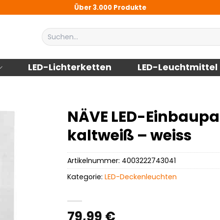
Über 3.000 Produkte
Suchen
nach:
LED-Lichterketten
LED-Leuchtmittel
NÄVE LED-Einbaupane
kaltweiß – weiss
Artikelnummer:
4003222743041
Kategorie:
LED-Deckenleuchten
79,99
€