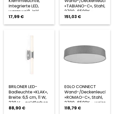
Klemmleuchte,
Wand-/Deckenleuchte
Integrierte LED,
»TABIANO-C«, Stahl,
warmweiß, inkl.
2700-6500K –
17,99
€
151,03
€
Leuchtmittel, Höhe:
silberfarben
38 cm –
silberfarben
BRILONER LED-
EGLO CONNECT
Badleuchte »KLAK«,
Wand-/Deckenleuchte
Breite: 6,5 cm, 11 W,
»ROMAO-C«, Stahl,
230 V – goldfarben
2700-6500K – weiss
88,90
€
118,79
€