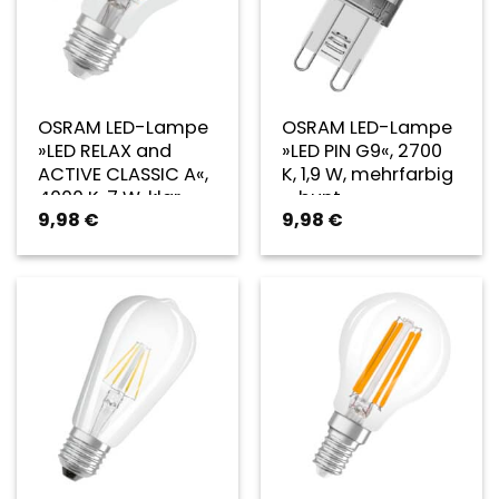
OSRAM LED-Lampe
OSRAM LED-Lampe
»LED RELAX and
»LED PIN G9«, 2700
ACTIVE CLASSIC A«,
K, 1,9 W, mehrfarbig
4000 K, 7 W, klar –
– bunt
9,98
€
9,98
€
transparent