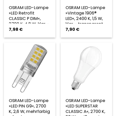
OSRAM LED-Lampe
OSRAM LED-Lampe
»LED Retrofit
»Vintage 1906®
CLASSIC P DIM«,
LED«, 2400 K, 1,5 W,
2700 K, 4,8 W, klar –
klar – transparent
7,98
€
7,90
€
transparent
OSRAM LED-Lampe
OSRAM LED-Lampe
»LED PIN G9«, 2700
»LED SUPERSTAR
K, 2,6 W, mehrfarbig
CLASSIC A«, 2700 K,