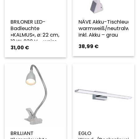
BRILONER LED-
NÄVE Akku-Tischleuchte 
Badleuchte
warmweiß/neutralweiß/
»KALMUS«, ø: 22 cm,
inkl. Akku – grau
10 W, 230 V – weiss
38,99
€
31,00
€
BRILLIANT
EGLO