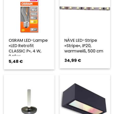
OSRAM LED-Lampe
NÄVE LED-Stripe
»LED Retrofit
»Stripe«, IP20,
CLASSIC P«, 4 W,
warmweiß, 500 cm
240 V –
34,99
€
5,48
€
transparent