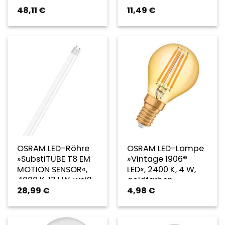
48,11
€
11,49
€
OSRAM LED-Röhre
OSRAM LED-Lampe
»SubstiTUBE T8 EM
»Vintage 1906®
MOTION SENSOR«,
LED«, 2400 K, 4 W,
4000 K, 13,1 W, weiß
goldfarben
28,99
€
4,98
€
– weiss