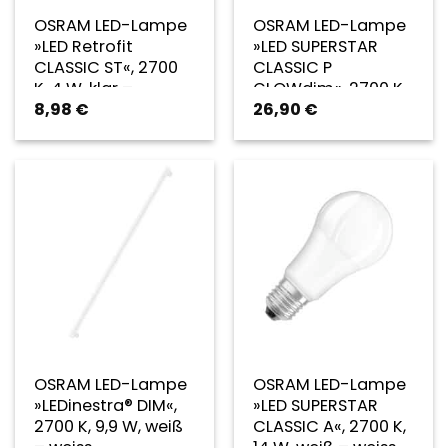
OSRAM LED-Lampe
OSRAM LED-Lampe
»LED Retrofit
»LED SUPERSTAR
CLASSIC ST«, 2700
CLASSIC P
K, 4 W, klar –
GLOWdim«, 2700 K,
8,98
€
26,90
€
transparent
4 W, klar –
transparent
OSRAM LED-Lampe
OSRAM LED-Lampe
»LEDinestra® DIM«,
»LED SUPERSTAR
2700 K, 9,9 W, weiß
CLASSIC A«, 2700 K,
– weiss
14 W, weiß – weiss