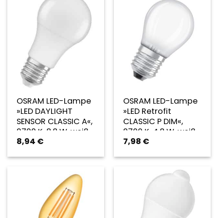
OSRAM LED-Lampe
OSRAM LED-Lampe
»LED DAYLIGHT
»LED Retrofit
SENSOR CLASSIC A«,
CLASSIC P DIM«,
2700 K, 8,8 W, weiß
2700 K, 4,8 W, weiß
8,94
€
7,98
€
– weiss
– weiss