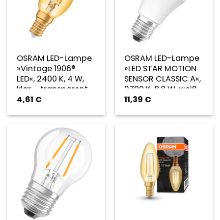
OSRAM LED-Lampe
OSRAM LED-Lampe
»Vintage 1906®
»LED STAR MOTION
LED«, 2400 K, 4 W,
SENSOR CLASSIC A«,
klar – transparent
2700 K, 8,8 W, weiß
4,61
€
11,39
€
– weiss