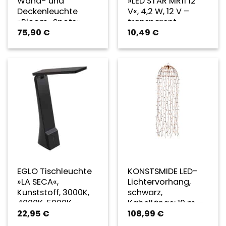
Wand- und
»LED STAR MR11 12
Deckenleuchte
V«, 4,2 W, 12 V –
»Bloom-Spots«,
transparent
75,90
€
10,49
€
goldfarben, inkl.
Leuchtmittel
EGLO Tischleuchte
KONSTSMIDE LED-
»LA SECA«,
Lichtervorhang,
Kunststoff, 3000K,
schwarz,
4000K, 5000K –
Kabellänge: 10 m –
22,95
€
108,99
€
schwarz
weiss