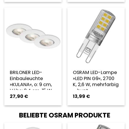
BRILONER LED-
OSRAM LED-Lampe
Einbauleuchte
»LED PIN G9«, 2700
»KULANA«, o: 9 cm,
K, 2,6 W, mehrfarbig
Höhe: 2,4 cm, 15 W
– bunt
27,90
€
13,99
€
– weiss
BELIEBTE OSRAM PRODUKTE