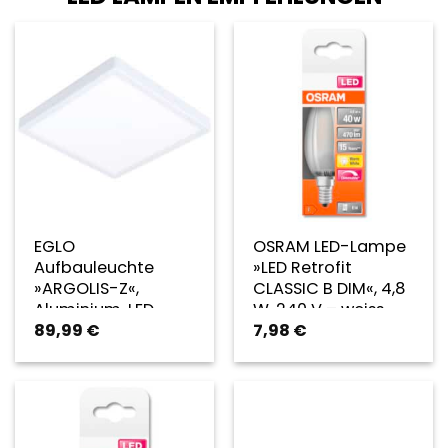
EGLO
OSRAM LED-Lampe
Aufbauleuchte
»LED Retrofit
»ARGOLIS-Z«,
CLASSIC B DIM«, 4,8
Aluminium, LED,
W, 240 V – weiss
89,99
€
7,98
€
IP44, 1 Stück – weiss