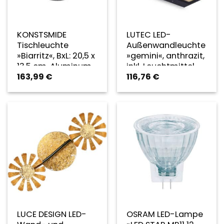
KONSTSMIDE
LUTEC LED-
Tischleuchte
Außenwandleuchte
»Biarritz«, BxL: 20,5 x
»gemini«, anthrazit,
13,5 cm, Aluminum
inkl. Leuchtmittel,
163,99
€
116,76
€
– silberfarben
Breite: 22 cm –
grau
LUCE DESIGN LED-
OSRAM LED-Lampe