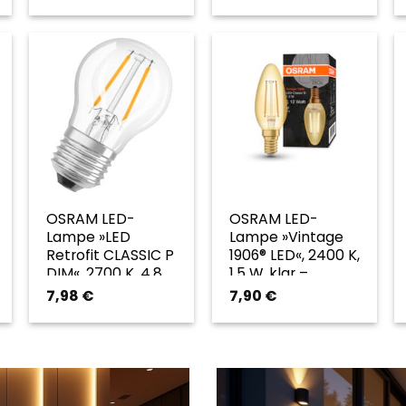
OSRAM LED-
OSRAM LED-
Lampe »LED
Lampe »Vintage
Retrofit CLASSIC P
1906® LED«, 2400 K,
DIM«, 2700 K, 4,8
1,5 W, klar –
W, klar –
transparent
7,98
€
7,90
€
transparent