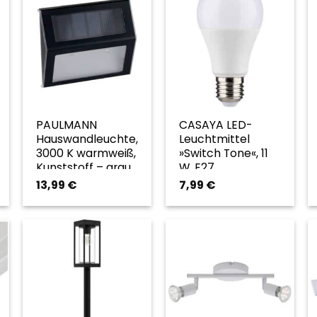
PAULMANN
CASAYA LED-
Hauswandleuchte,
Leuchtmittel
3000 K warmweiß,
»Switch Tone«, 11
Kunststoff – grau
W, E27,
mehrfarbig –
13,99
€
7,99
€
weiss