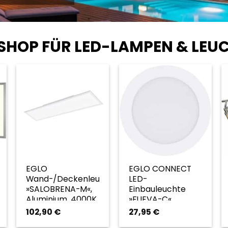
 SHOP FÜR LED-LAMPEN & LEU
EGLO
EGLO CONNECT
Wand-/Deckenleuchte
LED-
»SALOBRENA-M«,
Einbauleuchte
Aluminium, 4000K –
»FUEVA-C«,
weiss
dimmbar, inkl.
102,90
€
27,95
€
Leuchtmittel in