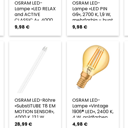
OSRAM LED-
OSRAM LED-
Lampe »LED RELAX
Lampe »LED PIN
and ACTIVE
G9«, 2700 K, 1,9 W,
CLASSIC A«, 4000
mehrfarbig – bunt
K, 7 W, klar –
9,98
€
9,98
€
transparent
OSRAM LED-Röhre
OSRAM LED-
»SubstiTUBE T8 EM
Lampe »Vintage
MOTION SENSOR«,
1906® LED«, 2400 K,
4000 K, 13,1 W,
4 W, goldfarben
weiß – weiss
28,99
€
4,98
€