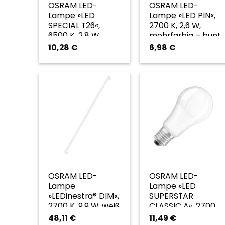
OSRAM LED-
OSRAM LED-
Lampe »LED
Lampe »LED PIN«,
SPECIAL T26«,
2700 K, 2,6 W,
6500 K, 2,8 W,
mehrfarbig – bunt
transparent
10,28
€
6,98
€
OSRAM LED-
OSRAM LED-
Lampe
Lampe »LED
»LEDinestra® DIM«,
SUPERSTAR
2700 K, 9,9 W, weiß
CLASSIC A«, 2700
– weiss
K, 14 W, weiß –
48,11
€
11,49
€