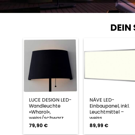
DEIN
LUCE DESIGN LED-
NÄVE LED-
Wandleuchte
Einbaupanel, inkl.
»Wharol«,
Leuchtmittel –
weiss/schwarz,
weiss
inkl. Leuchtmittel,
79,90
€
89,99
€
Breite: 25 cm –