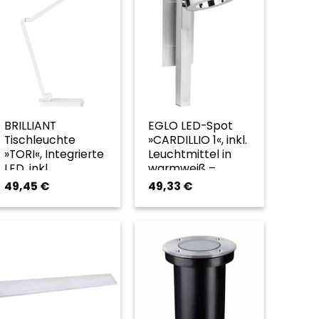
BRILLIANT
EGLO LED-Spot
Tischleuchte
»CARDILLIO 1«, inkl.
»TORI«, Integrierte
Leuchtmittel in
LED, inkl.
warmweiß –
Leuchtmittel,
silberfarben
49,45
€
49,33
€
Höhe: 605 cm