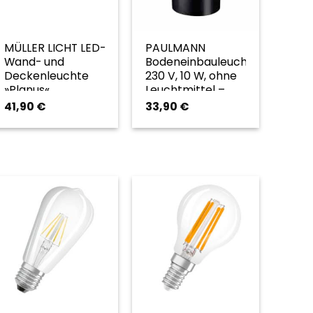
MÜLLER LICHT LED-
PAULMANN
Wand- und
Bodeneinbauleuchte,
Deckenleuchte
230 V, 10 W, ohne
»Planus«,
Leuchtmittel –
Betriebsspannung:
silberfarben
41,90
€
33,90
€
240 V – weiss