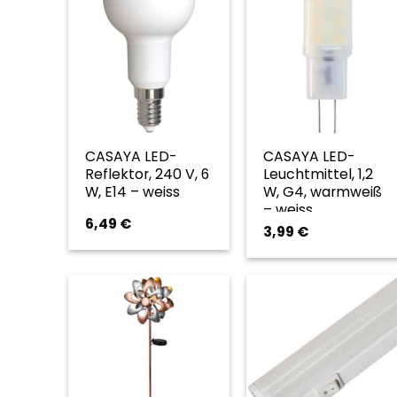
CASAYA LED-
CASAYA LED-
Reflektor, 240 V, 6
Leuchtmittel, 1,2
W, E14 – weiss
W, G4, warmweiß
– weiss
6,49
€
3,99
€