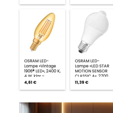
weiss
OSRAM LED-
OSRAM LED-
Lampe »Vintage
Lampe »LED STAR
1906® LED«, 2400 K,
MOTION SENSOR
4 W, klar –
CLASSIC A«, 2700
transparent
K, 8,8 W, weiß –
4,61
€
11,39
€
weiss