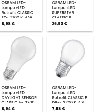
OSRAM LED-
OSRAM LED-
Lampe »LED
Lampe »LED
Retrofit CLASSIC
SUPERSTAR
ST«, 2700 K, 4 W,
CLASSIC P
klar – transparent
GLOWdim«, 2700
8,98
€
26,90
€
K, 4 W, klar –
transparent
OSRAM LED-
OSRAM LED-
Lampe »LED
Lampe »LED
DAYLIGHT SENSOR
Retrofit CLASSIC P
CLASSIC A«, 2700
DIM«, 2700 K, 4,8
K, 8,8 W, weiß –
W, weiß – weiss
8,94
€
7,98
€