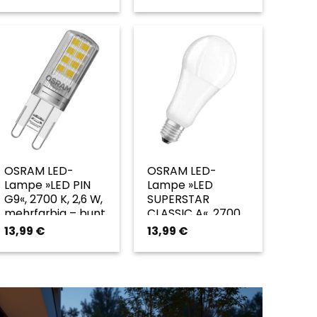
weiss
OSRAM LED-
OSRAM LED-
Lampe »LED PIN
Lampe »LED
G9«, 2700 K, 2,6 W,
SUPERSTAR
mehrfarbig – bunt
CLASSIC A«, 2700
K, 20 W, weiß –
13,99
€
13,99
€
weiss