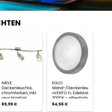
CHTEN
NÄVE
EGLO
Deckenleuchte,
Wand-/Deckenleuchte
chromfarben, inkl.
»VENTO 1«, Edelstahl,
Leuchtmittel,
3000K – silberfarben
Breite: 58,5 cm –
89,99
€
64,58
€
silberfarben