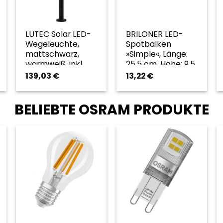
Unterbauleuchte
LUTEC Solar LED-
BRILONER LED-
mittel in
Wegeleuchte,
Spotbalken
tralweiß/kaltweiß
mattschwarz,
»Simple«, Länge:
warmweiß, inkl.
25,5 cm, Höhe: 9,5
Leuchtmittel
cm, weiß – weiss
139,03
€
13,22
€
BELIEBTE OSRAM PRODUKTE