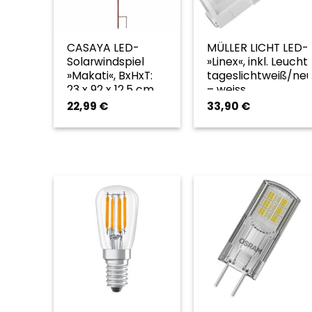
CASAYA LED-
MÜLLER LICHT LED-
Solarwindspiel
»Linex«, inkl. Leucht
»Makati«, BxHxT:
tageslichtweiß/neu
23 x 92 x 12,5 cm,
– weiss
inkl. Leuchtmittel
22,99
€
33,90
€
– silberfarben