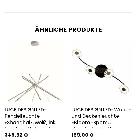
ÄHNLICHE PRODUKTE
LUCE DESIGN LED-
LUCE DESIGN LED-Wand-
Pendelleuchte
und Deckenleuchte
»Shanghai«, weiß, inkl.
»Bloom-Spots«,
Leuchtmittel – weiss
silberfarben, inkl.
349,82
€
159,00
€
Leuchtmittel