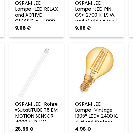
OSRAM LED-
OSRAM LED-
Lampe »LED RELAX
Lampe »LED PIN
and ACTIVE
G9«, 2700 K, 1,9 W,
CLASSIC A«, 4000
mehrfarbig – bunt
K, 7 W, klar –
9,98
€
9,98
€
transparent
OSRAM LED-Röhre
OSRAM LED-
»SubstiTUBE T8 EM
Lampe »Vintage
MOTION SENSOR«,
1906® LED«, 2400 K,
4000 K, 13,1 W,
4 W, goldfarben
weiß – weiss
28,99
€
4,98
€