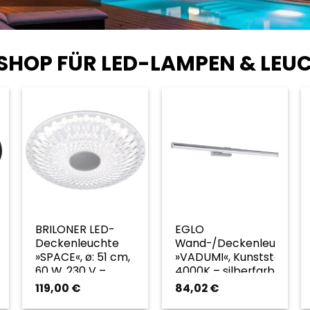
 SHOP FÜR LED-LAMPEN & LEU
BRILONER LED-
EGLO
chte
Deckenleuchte
Wand-/Deckenleuchte
»SPACE«, ø: 51 cm,
»VADUMI«, Kunststoff,
60 W, 230 V –
4000K – silberfarben
transparent
119,00
€
84,02
€