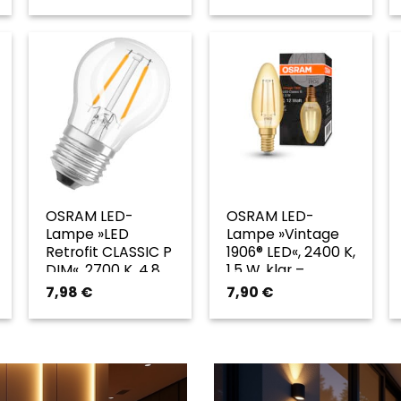
OSRAM LED-
OSRAM LED-
Lampe »LED
Lampe »Vintage
Retrofit CLASSIC P
1906® LED«, 2400 K,
DIM«, 2700 K, 4,8
1,5 W, klar –
W, klar –
transparent
7,98
€
7,90
€
transparent