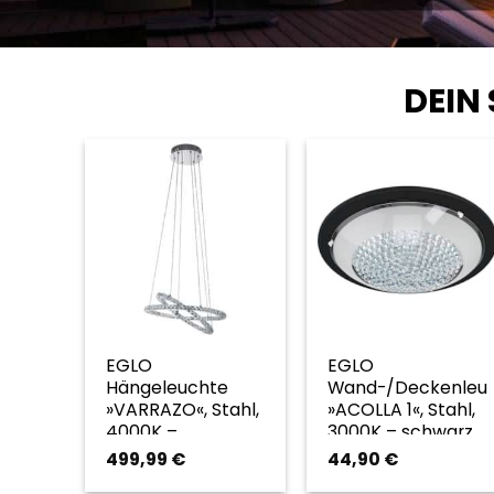
DEIN
EGLO
EGLO
Hängeleuchte
Wand-/Deckenleu
»VARRAZO«, Stahl,
»ACOLLA 1«, Stahl,
4000K –
3000K – schwarz
silberfarben
499,99
€
44,90
€