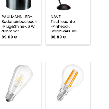
PAULMANN LED-
NÄVE
Bodeneinbauleuchte
Tischleuchte
»Plug&Shine«, 6 W,
»Pinhead«,
dimmbar –
warmweiß, inkl.
silberfarben
Leuchtmittel,
89,09
€
36,89
€
Höhe: 35 cm –
braun