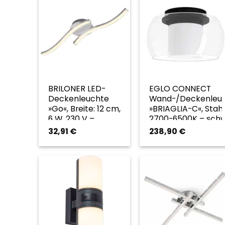
BRILONER LED-
EGLO CONNECT
Deckenleuchte
Wand-/Deckenleu
»Go«, Breite: 12 cm,
»BRIAGLIA-C«, Stahl
6 W, 230 V –
2700-6500K – sch
silberfarben
32,91
€
238,90
€