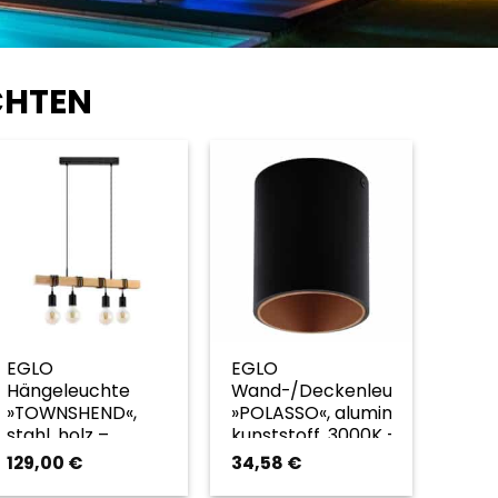
CHTEN
EGLO
EGLO
Hängeleuchte
Wand-/Deckenleuchte
»TOWNSHEND«,
»POLASSO«, aluminium,
stahl, holz –
kunststoff, 3000K –
schwarz | braun
schwarz | orange
129,00
€
34,58
€