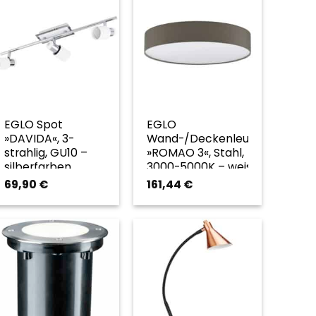
EGLO Spot
EGLO
»DAVIDA«, 3-
Wand-/Deckenleuchte
strahlig, GU10 –
»ROMAO 3«, Stahl,
silberfarben
3000-5000K – weiss
69,90
€
161,44
€