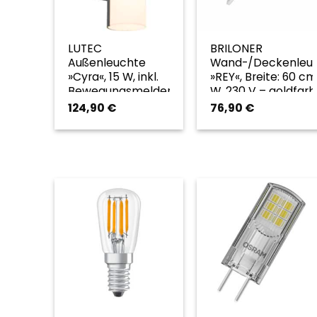
LUTEC
BRILONER
Außenleuchte
Wand-/Deckenleu
»Cyra«, 15 W, inkl.
»REY«, Breite: 60 cm,
Bewegungsmelder
W, 230 V – goldfar
– grau
124,90
€
76,90
€