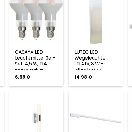
CASAYA LED-
LUTEC LED-
chte
Leuchtmittel 3er-
Wegeleuchte
,
Set, 4,5 W, E14,
»FLAT«, 8 W –
warz
warmweiß –
silberfarben
transparent
6,99
€
14,98
€