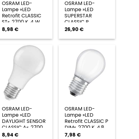
OSRAM LED-
OSRAM LED-
Lampe »LED
Lampe »LED
Retrofit CLASSIC
SUPERSTAR
ST«, 2700 K, 4 W,
CLASSIC P
klar – transparent
GLOWdim«, 2700
8,98
€
26,90
€
K, 4 W, klar –
transparent
OSRAM LED-
OSRAM LED-
Lampe »LED
Lampe »LED
DAYLIGHT SENSOR
Retrofit CLASSIC P
CLASSIC A«, 2700
DIM«, 2700 K, 4,8
K, 8,8 W, weiß –
W, weiß – weiss
8,94
€
7,98
€