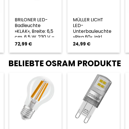
BRILONER LED-
MÜLLER LICHT
chte
Badleuchte
LED-
 21
»KLAK«, Breite: 6,5
Unterbauleuchte
ben
cm, 6,5 W, 230 V –
»Risa 60«, inkl.
goldfarben
Leuchtmittel in
72,99
€
24,99
€
neutralweiß –
weiss
BELIEBTE OSRAM PRODUKTE