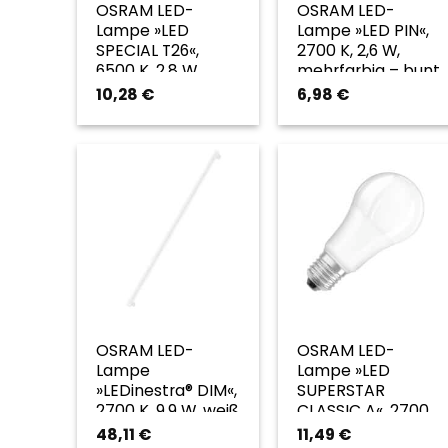
OSRAM LED-
OSRAM LED-
Lampe »LED
Lampe »LED PIN«,
SPECIAL T26«,
2700 K, 2,6 W,
6500 K, 2,8 W,
mehrfarbig – bunt
transparent
10,28
€
6,98
€
OSRAM LED-
OSRAM LED-
Lampe
Lampe »LED
»LEDinestra® DIM«,
SUPERSTAR
2700 K, 9,9 W, weiß
CLASSIC A«, 2700
– weiss
K, 14 W, weiß –
48,11
€
11,49
€