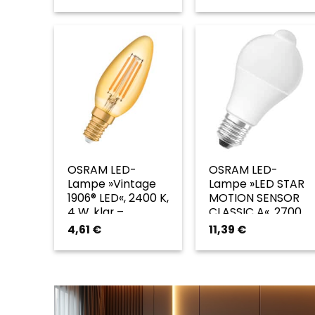
weiss
OSRAM LED-
OSRAM LED-
Lampe »Vintage
Lampe »LED STAR
1906® LED«, 2400 K,
MOTION SENSOR
4 W, klar –
CLASSIC A«, 2700
transparent
K, 8,8 W, weiß –
4,61
€
11,39
€
weiss