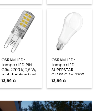
weiss
OSRAM LED-
OSRAM LED-
Lampe »LED PIN
Lampe »LED
G9«, 2700 K, 2,6 W,
SUPERSTAR
mehrfarbig – bunt
CLASSIC A«, 2700
K, 20 W, weiß –
13,99
€
13,99
€
weiss